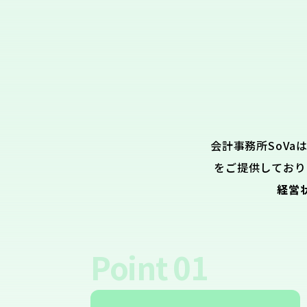
会計事務所SoVa
をご提供しており
経営
Point
01