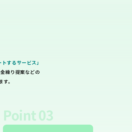
ートするサービス」
資金繰り提案などの
ます。
Point
03