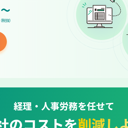
~
（税抜）
経理・人事労務を任せて
社のコストを
削減し