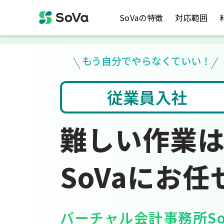
SoVaの特徴
対応範囲
もう自分でやらなくていい！
ト入力
税金のお悩み
難しい作業
SoVaにお任
バーチャル会計事務所So