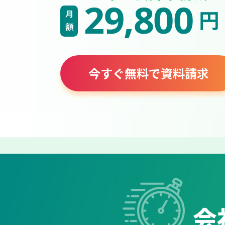
29,800
円
月額
今すぐ無料で資料請求
会