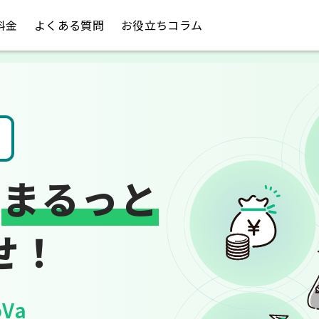
料金
よくある質問
お役立ちコラム
請求書や領収書
は
まるっと
せ！
Va