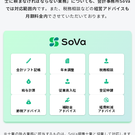
士に頼まなければならない業務」についても、会計事務所SoVa
では対応範囲内
です。
また、税務相談などの
経営アドバイスも
月額料金内
でさせていただいております。
一般的な税理士
会計ソフト記
税務相談
年末調整
会計ソフト記帳
帳
年末調整
税務相談
登記申請
従業員入社
給与計算
経費削減
補助金
アドバイス
アドバイス
節税アドバイス
※士業の独占業務に該当するものは、SoVa提携士業と協業して対応します