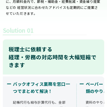
に、月額料金内で、節税・補助金・経費削減・資金繰り提案
などの 経営状況に合わせたアドバイスも定期的にご提案さ
せていただきます。
Solution
01
税理士に依頼する
経理・労務の対応時間を大幅短縮で
きます
ー
ー
バックオフィス業務を窓口一
ペーパー
つでまとめて解決！
類のやり
記帳代行も給与計算代行も、全部
資料のやりと