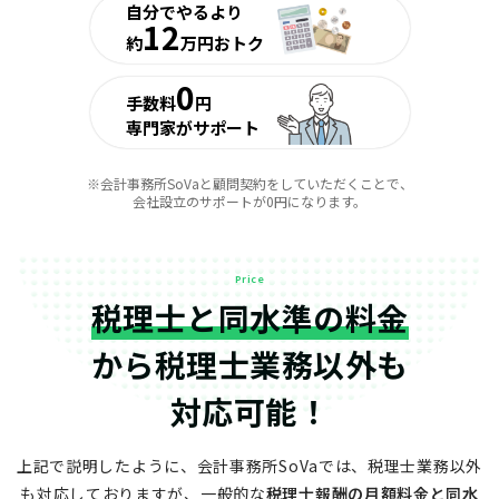
自分でやるより
12
約
万円おトク
0
手数料
円
専門家がサポート
※会計事務所SoVaと顧問契約をしていただくことで、
会社設立のサポートが0円になります。
Price
税理士と同水準の料金
から
税理士業務以外も
対応可能！
上記で説明したように、会計事務所SoVaでは、税理士業務以外
も対応しておりますが、
一般的な
税理士報酬の月額料金と同水