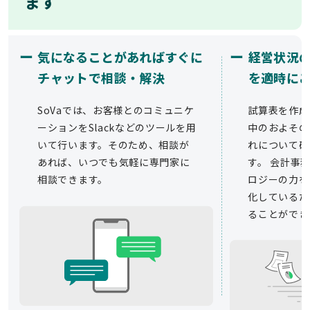
ます
ー
ー
気になることがあればすぐに
経営状況
チャットで相談・解決
を適時に
SoVaでは、お客様とのコミュニケ
試算表を作成
ーションをSlackなどのツールを用
中のおよその
いて行います。そのため、相談が
れについて確
あれば、いつでも気軽に専門家に
す。 会計事務
相談できます。
ロジーの力を
化しているた
ることができ