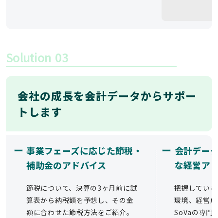
Solution
03
会社の成長を会計データからサポー
トします
ー
ー
事業フェーズに応じた節税・
会計デー
補助金のアドバイス
な経営ア
節税について、決算の3ヶ月前に試
把握している
算表から納税額を予想し、その金
環境、経営成
額に合わせた節税方法をご紹介。
SoVaの専