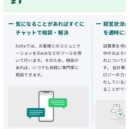
ます
ー
ー
気になることがあればすぐに
経営状況
チャットで相談・解決
を適時に
SoVaでは、お客様とのコミュニケ
試算表を作成
ーションをSlackなどのツールを用
中のおよその
いて行います。そのため、相談が
れについて確
あれば、いつでも気軽に専門家に
す。 会計事務
相談できます。
ロジーの力を
化しているた
ることができ