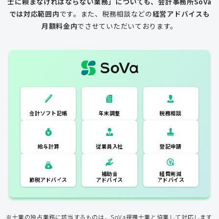
士に頼まなければならない業務」についても、会計事務所SoVa
では対応範囲内
です。
また、税務相談などの
経営アドバイスも
月額料金内
でさせていただいております。
一般的な税理士
会計ソフト記
税務相談
年末調整
会計ソフト記帳
帳
年末調整
税務相談
登記申請
従業員入社
給与計算
経費削減
補助金
アドバイス
アドバイス
節税アドバイス
※士業の独占業務に該当するものは、SoVa提携士業と協業して対応します