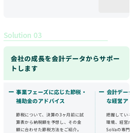
Solution
03
会社の成長を会計データからサポー
トします
ー
ー
事業フェーズに応じた節税・
会計デー
補助金のアドバイス
な経営ア
節税について、決算の3ヶ月前に試
把握している
算表から納税額を予想し、その金
環境、経営成
額に合わせた節税方法をご紹介。
SoVaの専