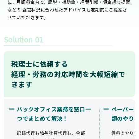
に、月額料金内で、節税・補助金・経費削減・資金繰り提案
などの 経営状況に合わせたアドバイスも定期的にご提案さ
せていただきます。
Solution
01
税理士に依頼する
経理・労務の対応時間を大幅短縮で
きます
ー
ー
バックオフィス業務を窓口一
ペーパー
つでまとめて解決！
類のやり
記帳代行も給与計算代行も、全部
資料のやりと