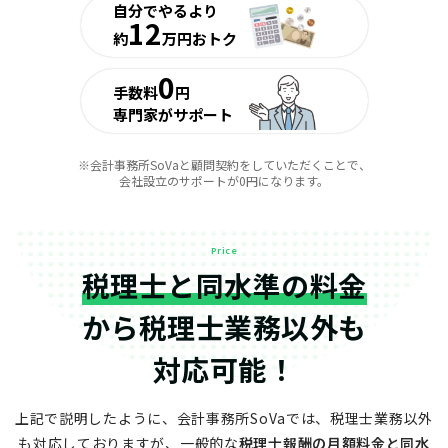
自分でやるより
12
約
万円おトク
0
手数料
円
専門家がサポート
※会計事務所SoVaと顧問契約をしていただくことで、
会社設立のサポートが0円になります。
Price
税理士と同水準の料金
から
税理士業務以外も
対応可能！
上記で説明したように、会計事務所SoVaでは、税理士業務以外
も対応しておりますが、
一般的な
税理士報酬の月額料金と同水