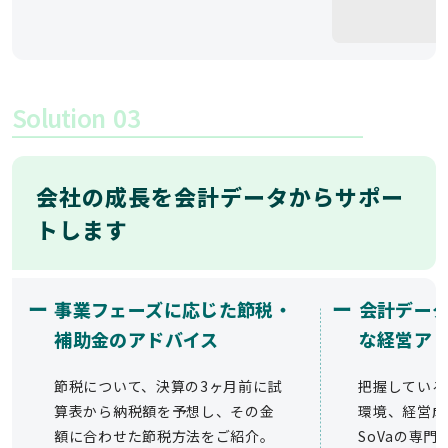
Solution
03
会社の成長を会計データからサポー
トします
ー
ー
事業フェーズに応じた節税・
会計デー
補助金のアドバイス
な経営ア
節税について、決算の3ヶ月前に試
把握している
算表から納税額を予想し、その金
環境、経営成
額に合わせた節税方法をご紹介。
SoVaの専