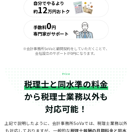
自分でやるより
12
約
万円おトク
0
手数料
円
専門家がサポート
※会計事務所SoVaと顧問契約をしていただくことで、
会社設立のサポートが0円になります。
Price
税理士と同水準の料金
から
税理士業務以外も
対応可能！
上記で説明したように、会計事務所SoVaでは、税理士業務以外
も対応しておりますが、
一般的な
税理士報酬の月額料金と同水