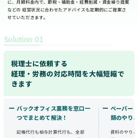
に、月額料金内で、節税・補助金・経費削減・資金繰り提案
などの 経営状況に合わせたアドバイスも定期的にご提案さ
せていただきます。
Solution
01
税理士に依頼する
経理・労務の対応時間を大幅短縮で
きます
ー
ー
バックオフィス業務を窓口一
ペーパー
つでまとめて解決！
類のやり
記帳代行も給与計算代行も、全部
資料のやりと