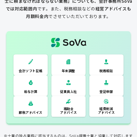
士に頼まなければならない業務」についても、会計事務所SoVa
では対応範囲内
です。
また、税務相談などの
経営アドバイスも
月額料金内
でさせていただいております。
一般的な税理士
会計ソフト記
税務相談
年末調整
会計ソフト記帳
帳
年末調整
税務相談
登記申請
従業員入社
給与計算
経費削減
補助金
アドバイス
アドバイス
節税アドバイス
※士業の独占業務に該当するものは、SoVa提携士業と協業して対応します