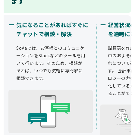
ます
ー
ー
気になることがあればすぐに
経営状況
チャットで相談・解決
を適時に
SoVaでは、お客様とのコミュニケ
試算表を作成
ーションをSlackなどのツールを用
中のおよその
いて行います。そのため、相談が
れについて確
あれば、いつでも気軽に専門家に
す。 会計事務
相談できます。
ロジーの力を
化しているた
ることができ