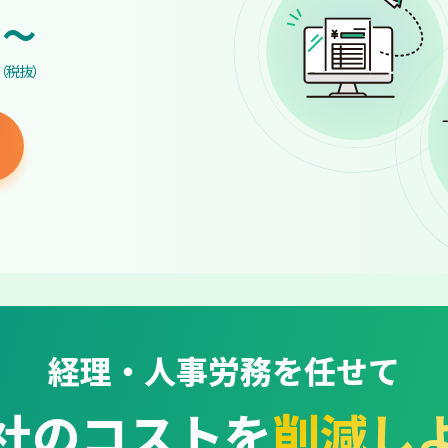
~
（税抜）
経理・人事労務を任せて
社のコストを
削減し