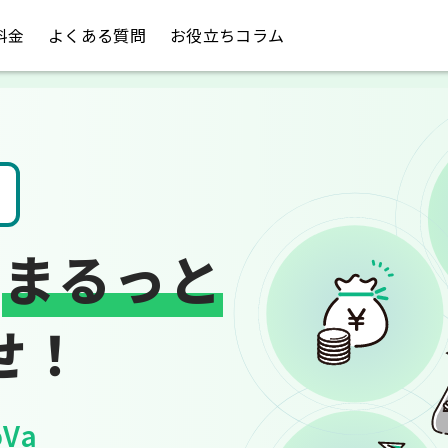
料金
よくある質問
お役立ちコラム
請求書や領収書
は
まるっと
せ！
Va