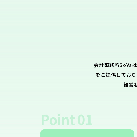
会計事務所SoVa
をご提供しており
経営
Point
01