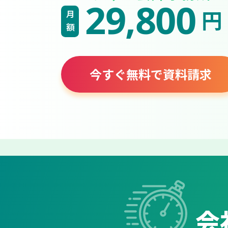
29,800
円
月額
今すぐ無料で資料請求
会