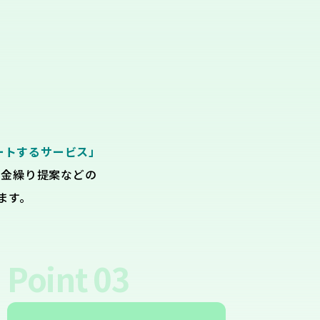
ートするサービス」
資金繰り提案などの
ます。
Point
03