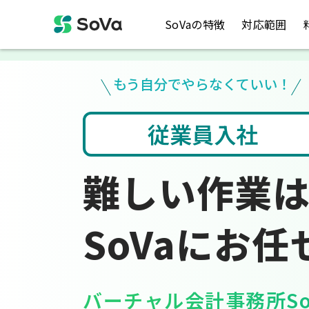
SoVaの特徴
対応範囲
もう自分でやらなくていい！
入力
税金のお悩み
難しい作業
SoVaにお任
バーチャル会計事務所So