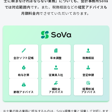
士に頼まなければならない業務」についても、会計事務所SoVa
では対応範囲内
です。
また、税務相談などの
経営アドバイスも
月額料金内
でさせていただいております。
一般的な税理士
会計ソフト記
税務相談
年末調整
会計ソフト記帳
帳
年末調整
税務相談
登記申請
従業員入社
給与計算
経費削減
補助金
アドバイス
アドバイス
節税アドバイス
※士業の独占業務に該当するものは、SoVa提携士業と協業して対応します