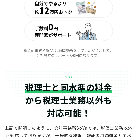
自分でやるより
12
約
万円おトク
0
手数料
円
専門家がサポート
※会計事務所SoVaと顧問契約をしていただくことで、
会社設立のサポートが0円になります。
Price
税理士と同水準の料金
から
税理士業務以外も
対応可能！
上記で説明したように、会計事務所SoVaでは、税理士業務以外
も対応しておりますが、
一般的な
税理士報酬の月額料金と同水