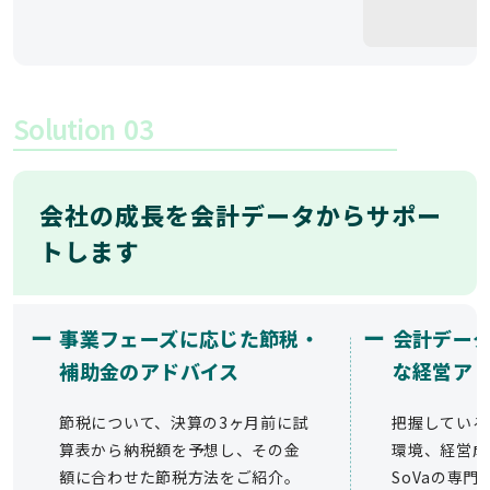
Solution
03
会社の成長を会計データからサポー
トします
ー
ー
事業フェーズに応じた節税・
会計デー
補助金のアドバイス
な経営ア
節税について、決算の3ヶ月前に試
把握している
算表から納税額を予想し、その金
環境、経営成
額に合わせた節税方法をご紹介。
SoVaの専