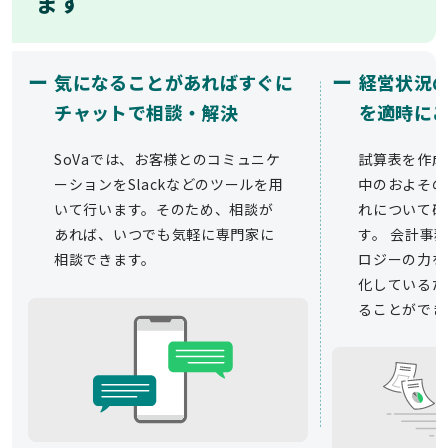
ます
ー
ー
気になることがあればすぐに
経営状況
チャットで相談・解決
を適時に
SoVaでは、お客様とのコミュニケ
試算表を作成
ーションをSlackなどのツールを用
中のおよその
いて行います。そのため、相談が
れについて確
あれば、いつでも気軽に専門家に
す。 会計事務
相談できます。
ロジーの力を
化しているた
ることができ