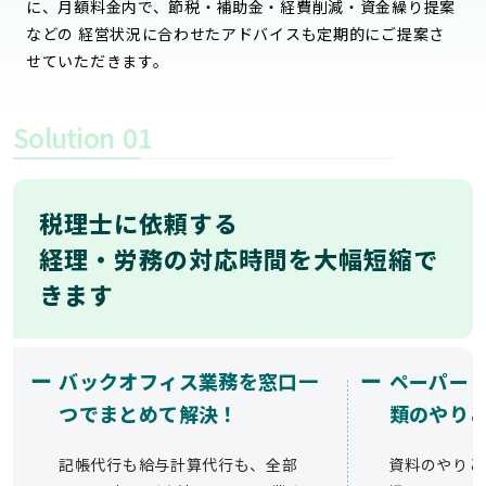
に、月額料金内で、節税・補助金・経費削減・資金繰り提案
などの 経営状況に合わせたアドバイスも定期的にご提案さ
せていただきます。
Solution
01
税理士に依頼する
経理・労務の対応時間を大幅短縮で
きます
ー
ー
バックオフィス業務を窓口一
ペーパー
つでまとめて解決！
類のやり
記帳代行も給与計算代行も、全部
資料のやりと