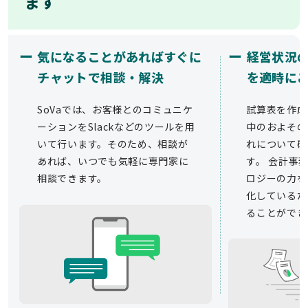
ます
ー
ー
気になることがあればすぐに
経営状況
チャットで相談・解決
を適時に
SoVaでは、お客様とのコミュニケ
試算表を作成
ーションをSlackなどのツールを用
中のおよその
いて行います。そのため、相談が
れについて確
あれば、いつでも気軽に専門家に
す。 会計事務
相談できます。
ロジーの力を
化しているた
ることができ