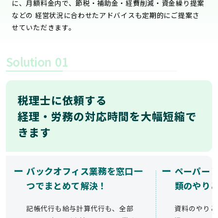
に、月額料金内で、節税・補助金・経費削減・資金繰り提案
などの 経営状況に合わせたアドバイスも定期的にご提案さ
せていただきます。
Solution
01
税理士に依頼する
経理・労務の対応時間を大幅短縮で
きます
ー
ー
バックオフィス業務を窓口一
ペーパー
つでまとめて解決！
類のやり
記帳代行も給与計算代行も、全部
資料のやりと