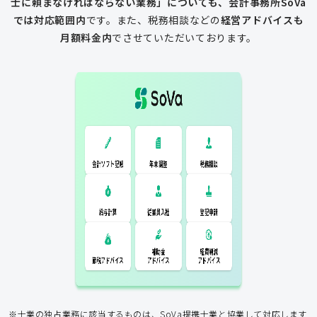
士に頼まなければならない業務」についても、会計事務所SoVa
では対応範囲内
です。
また、税務相談などの
経営アドバイスも
月額料金内
でさせていただいております。
一般的な税理士
会計ソフト記
税務相談
年末調整
会計ソフト記帳
帳
年末調整
税務相談
登記申請
従業員入社
給与計算
経費削減
補助金
アドバイス
アドバイス
節税アドバイス
※士業の独占業務に該当するものは、SoVa提携士業と協業して対応します