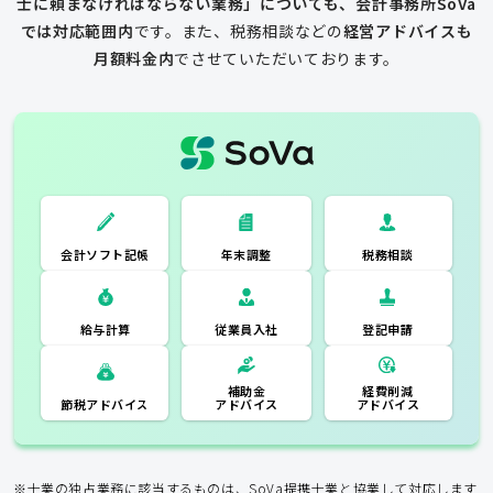
士に頼まなければならない業務」についても、会計事務所SoVa
では対応範囲内
です。
また、税務相談などの
経営アドバイスも
月額料金内
でさせていただいております。
一般的な税理士
会計ソフト記
税務相談
年末調整
会計ソフト記帳
帳
年末調整
税務相談
登記申請
従業員入社
給与計算
経費削減
補助金
アドバイス
アドバイス
節税アドバイス
※士業の独占業務に該当するものは、SoVa提携士業と協業して対応します