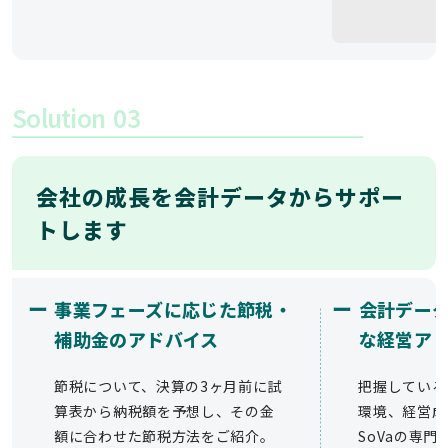
Solution
03
会社の成長を会計データからサポー
トします
ー
ー
事業フェーズに応じた節税・
会計デー
補助金のアドバイス
な経営ア
節税について、決算の3ヶ月前に試
把握している
算表から納税額を予想し、その金
環境、経営成
額に合わせた節税方法をご紹介。
SoVaの専