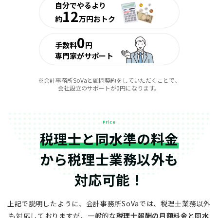
自分でやるより
12
約
万円おトク
0
手数料
円
専門家がサポート
※会計事務所SoVaと顧問契約をしていただくことで、
会社設立のサポートが0円になります。
Price
税理士と同水準の料金
から
税理士業務以外も
対応可能！
上記で説明したように、会計事務所SoVaでは、税理士業務以外
も対応しておりますが、
一般的な
税理士報酬の月額料金と同水