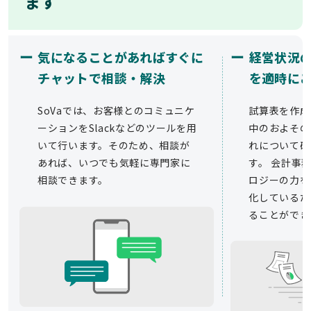
ます
ー
ー
気になることがあればすぐに
経営状況
チャットで相談・解決
を適時に
SoVaでは、お客様とのコミュニケ
試算表を作成
ーションをSlackなどのツールを用
中のおよその
いて行います。そのため、相談が
れについて確
あれば、いつでも気軽に専門家に
す。 会計事務
相談できます。
ロジーの力を
化しているた
ることができ