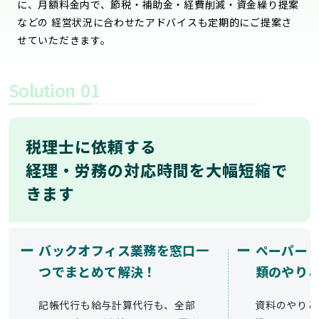
に、月額料金内で、節税・補助金・経費削減・資金繰り提案
などの 経営状況に合わせたアドバイスも定期的にご提案さ
せていただきます。
Solution
01
税理士に依頼する
経理・労務の対応時間を大幅短縮で
きます
ー
ー
バックオフィス業務を窓口一
ペーパー
つでまとめて解決！
類のやり
記帳代行も給与計算代行も、全部
資料のやりと