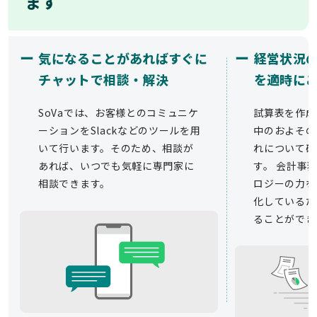
ます
ー
ー
気になることがあればすぐに
経営状況
チャットで相談・解決
を適時に
SoVaでは、お客様とのコミュニケ
試算表を作成
ーションをSlackなどのツールを用
中のおよその
いて行います。そのため、相談が
れについて確
あれば、いつでも気軽に専門家に
す。 会計事務
相談できます。
ロジーの力を
化しているた
ることができ