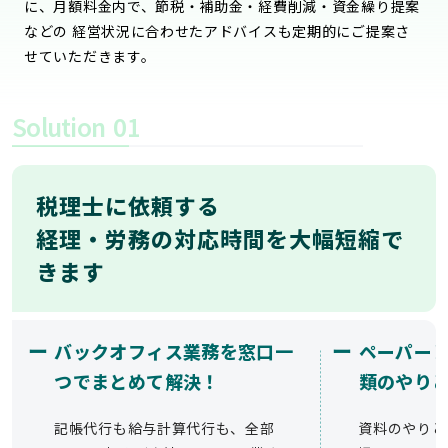
に、月額料金内で、節税・補助金・経費削減・資金繰り提案
などの 経営状況に合わせたアドバイスも定期的にご提案さ
せていただきます。
Solution
01
税理士に依頼する
経理・労務の対応時間を大幅短縮で
きます
ー
ー
バックオフィス業務を窓口一
ペーパー
つでまとめて解決！
類のやり
記帳代行も給与計算代行も、全部
資料のやりと