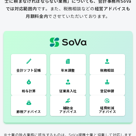
士に頼まなければならない業務」についても、会計事務所SoVa
では対応範囲内
です。
また、税務相談などの
経営アドバイスも
月額料金内
でさせていただいております。
一般的な税理士
会計ソフト記
税務相談
年末調整
会計ソフト記帳
帳
年末調整
税務相談
登記申請
従業員入社
給与計算
経費削減
補助金
アドバイス
アドバイス
節税アドバイス
※士業の独占業務に該当するものは、SoVa提携士業と協業して対応します