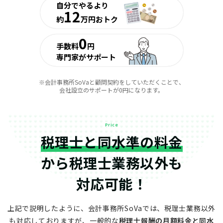
自分でやるより
12
約
万円おトク
0
手数料
円
専門家がサポート
※会計事務所SoVaと顧問契約をしていただくことで、
会社設立のサポートが0円になります。
Price
税理士と同水準の料金
から
税理士業務以外も
対応可能！
上記で説明したように、会計事務所SoVaでは、税理士業務以外
も対応しておりますが、
一般的な
税理士報酬の月額料金と同水