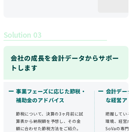
Solution
03
会社の成長を会計データからサポー
トします
ー
ー
事業フェーズに応じた節税・
会計デー
補助金のアドバイス
な経営ア
節税について、決算の3ヶ月前に試
把握している
算表から納税額を予想し、その金
環境、経営成
額に合わせた節税方法をご紹介。
SoVaの専