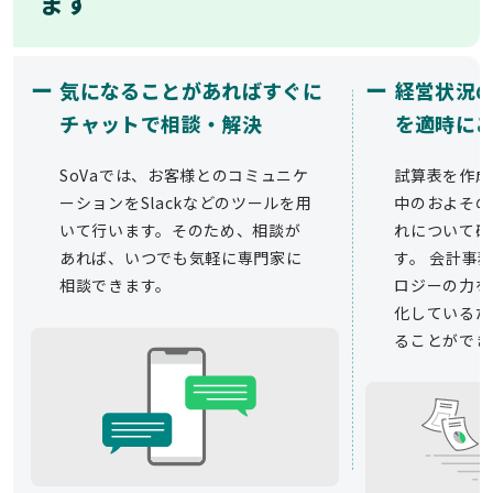
ます
ー
ー
気になることがあればすぐに
経営状況
チャットで相談・解決
を適時に
SoVaでは、お客様とのコミュニケ
試算表を作成
ーションをSlackなどのツールを用
中のおよその
いて行います。そのため、相談が
れについて確
あれば、いつでも気軽に専門家に
す。 会計事務
相談できます。
ロジーの力を
化しているた
ることができ