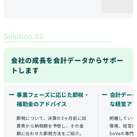
Solution
03
会社の成長を会計データからサポー
トします
ー
ー
事業フェーズに応じた節税・
会計デー
補助金のアドバイス
な経営ア
節税について、決算の3ヶ月前に試
把握している
算表から納税額を予想し、その金
環境、経営成
額に合わせた節税方法をご紹介。
SoVaの専