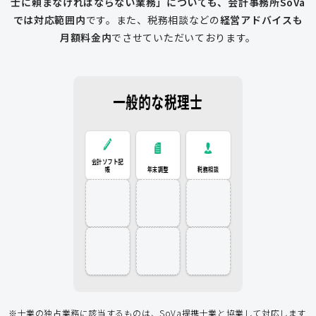
士に頼まなければならない業務」についても、会計事務所SoVa
では対応範囲内
です。
また、税務相談などの
経営アドバイスも
月額料金内
でさせていただいております。
一般的な税理士
会計ソフト記
税務相談
年末調整
会計ソフト記帳
帳
年末調整
税務相談
登記申請
従業員入社
給与計算
経費削減
補助金
アドバイス
アドバイス
節税アドバイス
※士業の独占業務に該当するものは、SoVa提携士業と協業して対応します