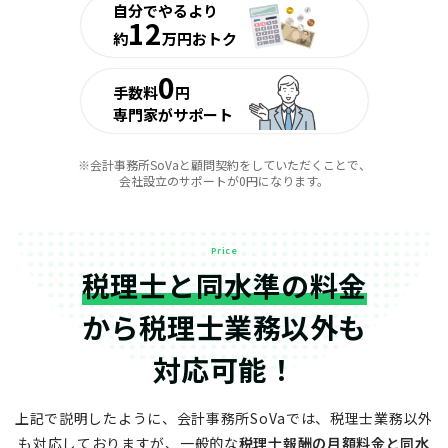
自分でやるより
12
約
万円おトク
0
手数料
円
専門家がサポート
※会計事務所SoVaと顧問契約をしていただくことで、
会社設立のサポートが0円になります。
Price
税理士と同水準の料金
から
税理士業務以外も
対応可能！
上記で説明したように、会計事務所SoVaでは、税理士業務以外
も対応しておりますが、
一般的な
税理士報酬の月額料金と同水