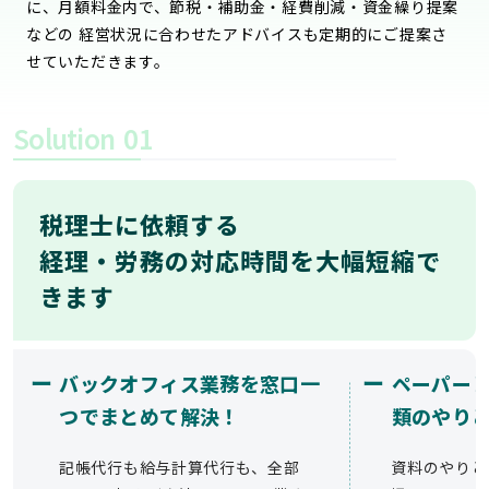
に、月額料金内で、節税・補助金・経費削減・資金繰り提案
などの 経営状況に合わせたアドバイスも定期的にご提案さ
せていただきます。
Solution
01
税理士に依頼する
経理・労務の対応時間を大幅短縮で
きます
ー
ー
バックオフィス業務を窓口一
ペーパー
つでまとめて解決！
類のやり
記帳代行も給与計算代行も、全部
資料のやりと