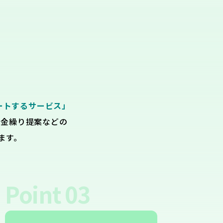
ートするサービス」
資金繰り提案などの
ます。
Point
03