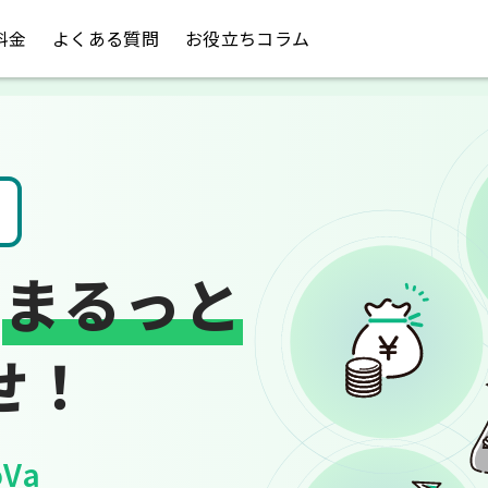
料金
よくある質問
お役立ちコラム
税金のお悩み
は
まるっと
せ！
Va