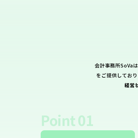
会計事務所SoVa
をご提供しており
経営
Point
01