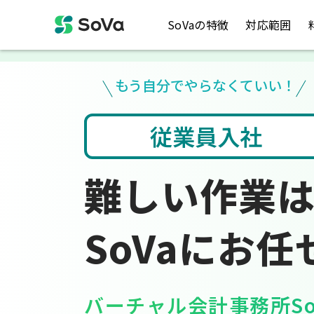
SoVaの特徴
対応範囲
もう自分でやらなくていい！
社
会計ソフト入力
難しい作業
SoVaにお任
バーチャル会計事務所So