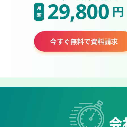
29,800
円
月額
今すぐ無料で資料請求
会