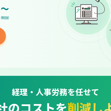
~
（税抜）
経理・人事労務を任せて
社のコストを
削減し