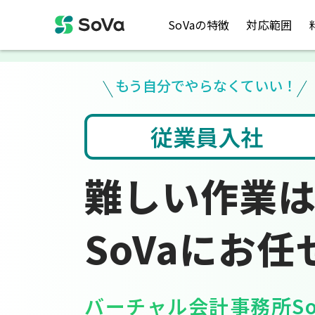
SoVaの特徴
対応範囲
もう自分でやらなくていい！
社
会計ソフト入力
難しい作業
SoVaにお任
バーチャル会計事務所So