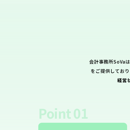
会計事務所SoVa
をご提供しており
経営
Point
01