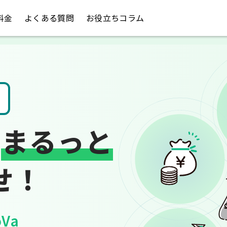
料金
よくある質問
お役立ちコラム
税金のお悩み
は
まるっと
せ！
Va