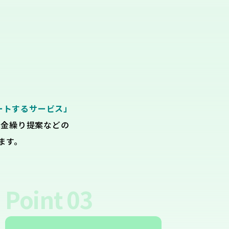
ートするサービス」
資金繰り提案などの
ます。
Point
03