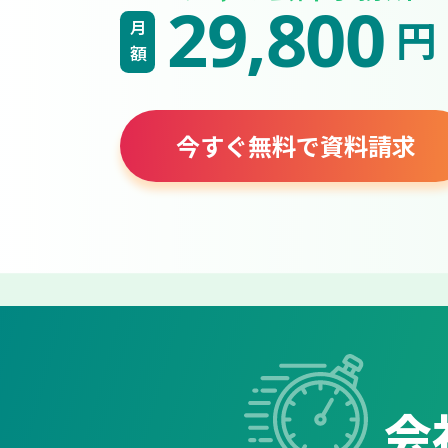
29,800
円
月額
今すぐ無料で資料請求
会