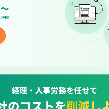
~
（税抜）
経理・人事労務を任せて
社のコストを
削減し