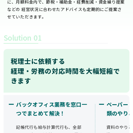
に、月額料金内で、節税・補助金・経費削減・資金繰り提案
などの 経営状況に合わせたアドバイスも定期的にご提案さ
せていただきます。
Solution
01
税理士に依頼する
経理・労務の対応時間を大幅短縮で
きます
ー
ー
バックオフィス業務を窓口一
ペーパー
つでまとめて解決！
類のやり
記帳代行も給与計算代行も、全部
資料のやりと