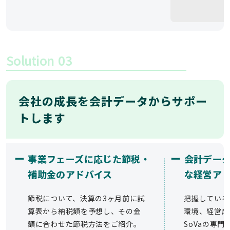
Solution
03
会社の成長を会計データからサポー
トします
ー
ー
事業フェーズに応じた節税・
会計デー
補助金のアドバイス
な経営ア
節税について、決算の3ヶ月前に試
把握している
算表から納税額を予想し、その金
環境、経営成
額に合わせた節税方法をご紹介。
SoVaの専