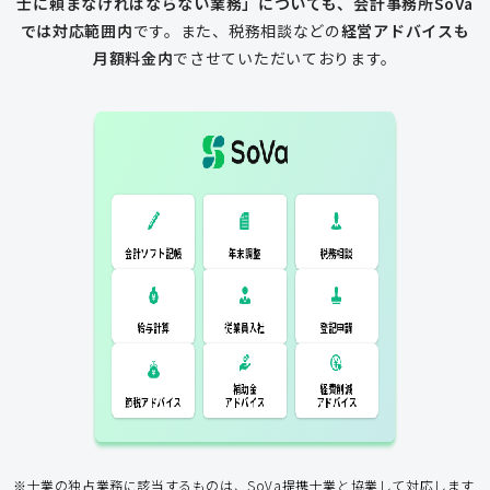
士に頼まなければならない業務」についても、会計事務所SoVa
では対応範囲内
です。
また、税務相談などの
経営アドバイスも
月額料金内
でさせていただいております。
一般的な税理士
会計ソフト記
税務相談
年末調整
会計ソフト記帳
帳
年末調整
税務相談
登記申請
従業員入社
給与計算
経費削減
補助金
アドバイス
アドバイス
節税アドバイス
※士業の独占業務に該当するものは、SoVa提携士業と協業して対応します