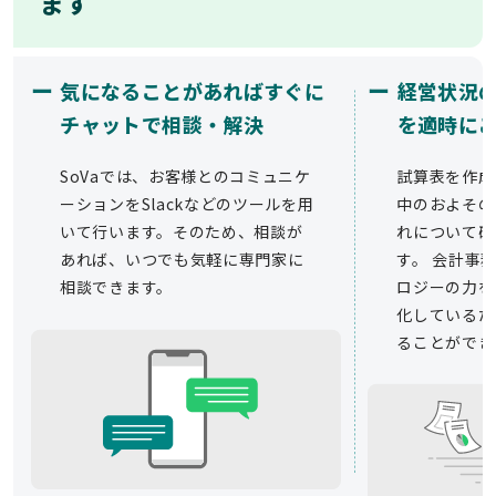
ます
ー
ー
気になることがあればすぐに
経営状況
チャットで相談・解決
を適時に
SoVaでは、お客様とのコミュニケ
試算表を作成
ーションをSlackなどのツールを用
中のおよその
いて行います。そのため、相談が
れについて確
あれば、いつでも気軽に専門家に
す。 会計事務
相談できます。
ロジーの力を
化しているた
ることができ