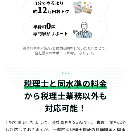
自分でやるより
12
約
万円おトク
0
手数料
円
専門家がサポート
※会計事務所SoVaと顧問契約をしていただくことで、
会社設立のサポートが0円になります。
Price
税理士と同水準の料金
から
税理士業務以外も
対応可能！
上記で説明したように、会計事務所SoVaでは、税理士業務以外
も対応しておりますが、
一般的な
税理士報酬の月額料金と同水