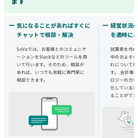
ます
ー
ー
気になることがあればすぐに
経営状況
チャットで相談・解決
を適時に
SoVaでは、お客様とのコミュニケ
試算表を作成
ーションをSlackなどのツールを用
中のおよその
いて行います。そのため、相談が
れについて確
あれば、いつでも気軽に専門家に
す。 会計事務
相談できます。
ロジーの力を
化しているた
ることができ