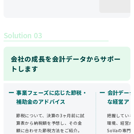
Solution
03
会社の成長を会計データからサポー
トします
ー
ー
事業フェーズに応じた節税・
会計デー
補助金のアドバイス
な経営ア
節税について、決算の3ヶ月前に試
把握している
算表から納税額を予想し、その金
環境、経営成
額に合わせた節税方法をご紹介。
SoVaの専