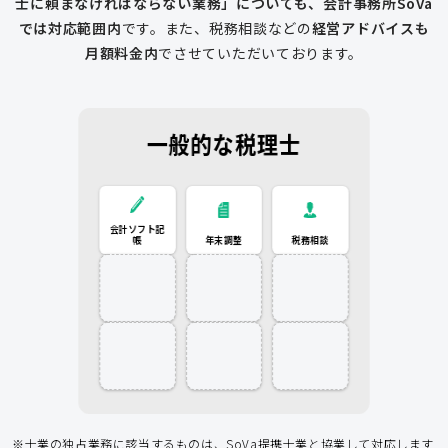
士に頼まなければならない業務」についても、会計事務所SoVa
では対応範囲内
です。
また、税務相談などの
経営アドバイスも
月額料金内
でさせていただいております。
一般的な税理士
会計ソフト記
税務相談
年末調整
会計ソフト記帳
帳
年末調整
税務相談
登記申請
従業員入社
給与計算
経費削減
補助金
アドバイス
アドバイス
節税アドバイス
※士業の独占業務に該当するものは、SoVa提携士業と協業して対応します