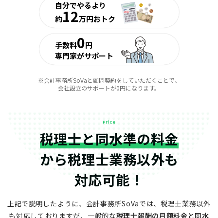
自分でやるより
12
約
万円おトク
0
手数料
円
専門家がサポート
※会計事務所SoVaと顧問契約をしていただくことで、
会社設立のサポートが0円になります。
Price
税理士と同水準の料金
から
税理士業務以外も
対応可能！
上記で説明したように、会計事務所SoVaでは、税理士業務以外
も対応しておりますが、
一般的な
税理士報酬の月額料金と同水