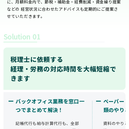
に、月額料金内で、節税・補助金・経費削減・資金繰り提案
などの 経営状況に合わせたアドバイスも定期的にご提案さ
せていただきます。
Solution
01
税理士に依頼する
経理・労務の対応時間を大幅短縮で
きます
ー
ー
バックオフィス業務を窓口一
ペーパー
つでまとめて解決！
類のやり
記帳代行も給与計算代行も、全部
資料のやりと