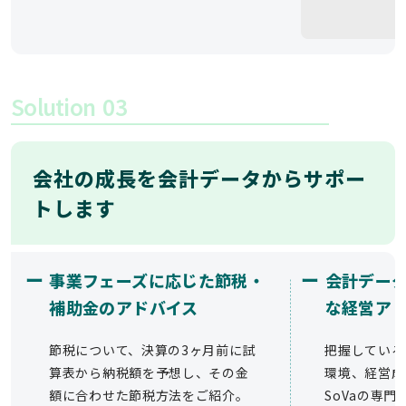
Solution
03
会社の成長を会計データからサポー
トします
ー
ー
事業フェーズに応じた節税・
会計デー
補助金のアドバイス
な経営ア
節税について、決算の3ヶ月前に試
把握している
算表から納税額を予想し、その金
環境、経営成
額に合わせた節税方法をご紹介。
SoVaの専