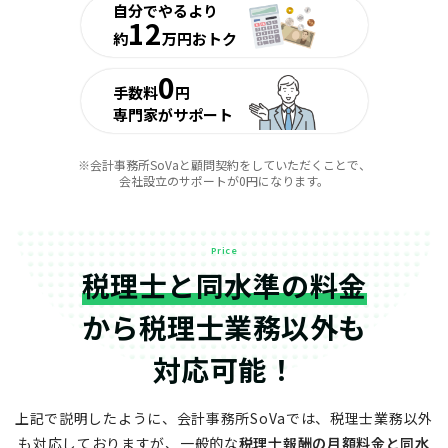
自分でやるより
12
約
万円おトク
0
手数料
円
専門家がサポート
※会計事務所SoVaと顧問契約をしていただくことで、
会社設立のサポートが0円になります。
Price
税理士と同水準の料金
から
税理士業務以外も
対応可能！
上記で説明したように、会計事務所SoVaでは、税理士業務以外
も対応しておりますが、
一般的な
税理士報酬の月額料金と同水