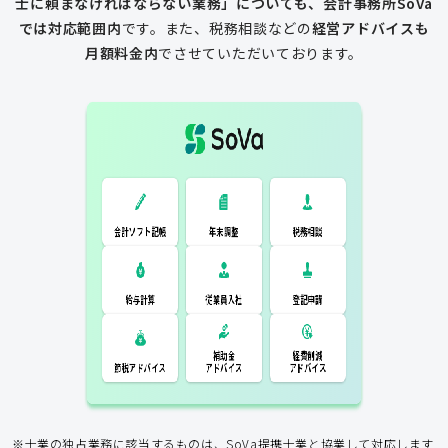
士に頼まなければならない業務」についても、会計事務所SoVa
では対応範囲内
です。
また、税務相談などの
経営アドバイスも
月額料金内
でさせていただいております。
一般的な税理士
会計ソフト記
税務相談
年末調整
会計ソフト記帳
帳
年末調整
税務相談
登記申請
従業員入社
給与計算
経費削減
補助金
アドバイス
アドバイス
節税アドバイス
※士業の独占業務に該当するものは、SoVa提携士業と協業して対応します