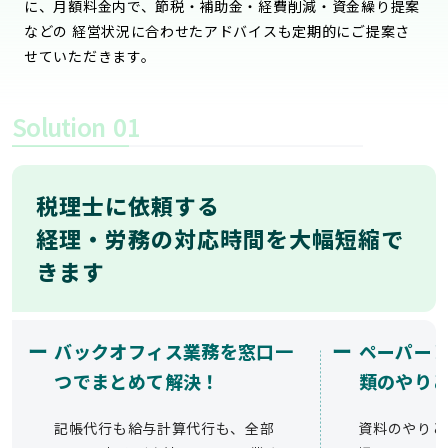
に、月額料金内で、節税・補助金・経費削減・資金繰り提案
などの 経営状況に合わせたアドバイスも定期的にご提案さ
せていただきます。
Solution
01
税理士に依頼する
経理・労務の対応時間を大幅短縮で
きます
ー
ー
バックオフィス業務を窓口一
ペーパー
つでまとめて解決！
類のやり
記帳代行も給与計算代行も、全部
資料のやりと