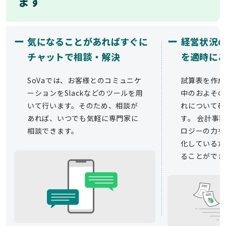
ます
ー
ー
気になることがあればすぐに
経営状況
チャットで相談・解決
を適時に
SoVaでは、お客様とのコミュニケ
試算表を作成
ーションをSlackなどのツールを用
中のおよその
いて行います。そのため、相談が
れについて確
あれば、いつでも気軽に専門家に
す。 会計事務
相談できます。
ロジーの力を
化しているた
ることができ