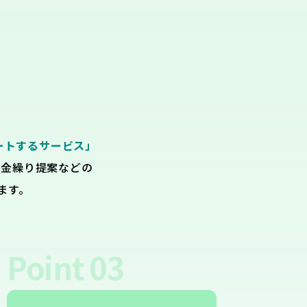
ートするサービス」
資金繰り提案などの
ます。
Point
03