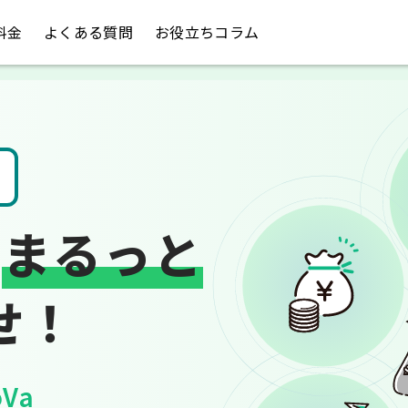
料金
よくある質問
お役立ちコラム
請求書や領収書
は
まるっと
せ！
Va