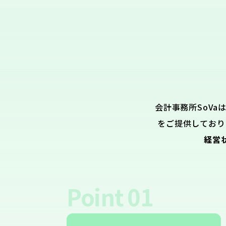
会計事務所SoVa
をご提供しており
経営
Point
01