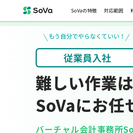
SoVaの特徴
対応範囲
もう自分でやらなくていい！
入力
税金のお悩み
難しい作業
SoVaにお任
バーチャル会計事務所So