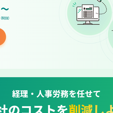
~
（税抜）
経理・人事労務を任せて
社のコストを
削減し