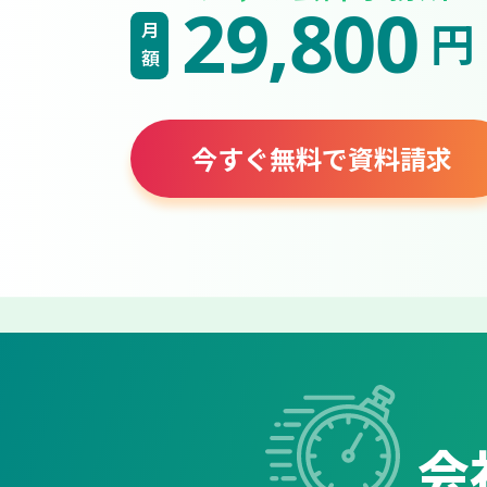
29,800
円
月額
今すぐ無料で資料請求
会