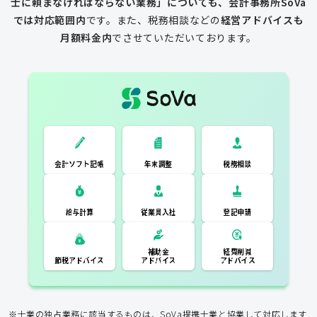
士に頼まなければならない業務」についても、会計事務所SoVa
では対応範囲内
です。
また、税務相談などの
経営アドバイスも
月額料金内
でさせていただいております。
一般的な税理士
会計ソフト記
税務相談
年末調整
会計ソフト記帳
帳
年末調整
税務相談
登記申請
従業員入社
給与計算
経費削減
補助金
アドバイス
アドバイス
節税アドバイス
※士業の独占業務に該当するものは、SoVa提携士業と協業して対応します