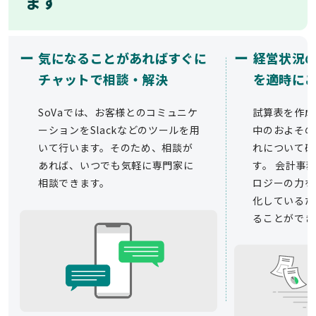
ます
ー
ー
気になることがあればすぐに
経営状況
チャットで相談・解決
を適時に
SoVaでは、お客様とのコミュニケ
試算表を作成
ーションをSlackなどのツールを用
中のおよその
いて行います。そのため、相談が
れについて確
あれば、いつでも気軽に専門家に
す。 会計事務
相談できます。
ロジーの力を
化しているた
ることができ