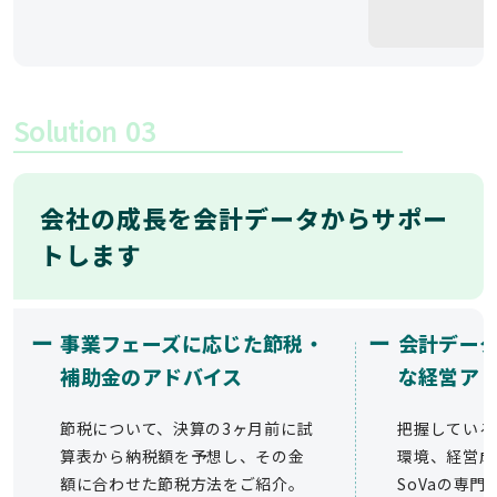
Solution
03
会社の成長を会計データからサポー
トします
ー
ー
事業フェーズに応じた節税・
会計デー
補助金のアドバイス
な経営ア
節税について、決算の3ヶ月前に試
把握している
算表から納税額を予想し、その金
環境、経営成
額に合わせた節税方法をご紹介。
SoVaの専