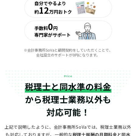
自分でやるより
12
約
万円おトク
0
手数料
円
専門家がサポート
※会計事務所SoVaと顧問契約をしていただくことで、
会社設立のサポートが0円になります。
Price
税理士と同水準の料金
から
税理士業務以外も
対応可能！
上記で説明したように、会計事務所SoVaでは、税理士業務以外
も対応しておりますが、
一般的な
税理士報酬の月額料金と同水