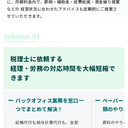
に、月額料金内で、節税・補助金・経費削減・資金繰り提案
などの 経営状況に合わせたアドバイスも定期的にご提案さ
せていただきます。
Solution
01
税理士に依頼する
経理・労務の対応時間を大幅短縮で
きます
ー
ー
バックオフィス業務を窓口一
ペーパー
つでまとめて解決！
類のやり
記帳代行も給与計算代行も、全部
資料のやりと