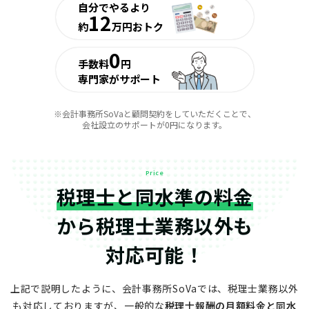
自分でやるより
12
約
万円おトク
0
手数料
円
専門家がサポート
※会計事務所SoVaと顧問契約をしていただくことで、
会社設立のサポートが0円になります。
Price
税理士と同水準の料金
から
税理士業務以外も
対応可能！
上記で説明したように、会計事務所SoVaでは、税理士業務以外
も対応しておりますが、
一般的な
税理士報酬の月額料金と同水