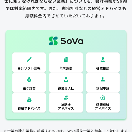
士に頼まなければならない業務」についても、会計事務所SoVa
では対応範囲内
です。
また、税務相談などの
経営アドバイスも
月額料金内
でさせていただいております。
一般的な税理士
会計ソフト記
税務相談
年末調整
会計ソフト記帳
帳
年末調整
税務相談
登記申請
従業員入社
給与計算
経費削減
補助金
アドバイス
アドバイス
節税アドバイス
※士業の独占業務に該当するものは、SoVa提携士業と協業して対応します