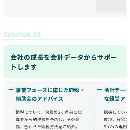
Solution
03
会社の成長を会計データからサポー
トします
ー
ー
事業フェーズに応じた節税・
会計デー
補助金のアドバイス
な経営ア
節税について、決算の3ヶ月前に試
把握している
算表から納税額を予想し、その金
環境、経営成
額に合わせた節税方法をご紹介。
SoVaの専