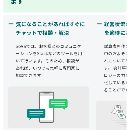
ます
ー
ー
気になることがあればすぐに
経営状況
チャットで相談・解決
を適時に
SoVaでは、お客様とのコミュニケ
試算表を作成
ーションをSlackなどのツールを用
中のおよその
いて行います。そのため、相談が
れについて確
あれば、いつでも気軽に専門家に
す。 会計事務
相談できます。
ロジーの力を
化しているた
ることができ