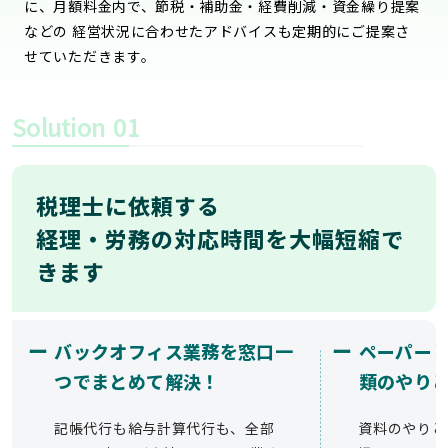
に、月額料金内で、節税・補助金・経費削減・資金繰り提案
などの 経営状況に合わせたアドバイスも定期的にご提案さ
せていただきます。
Solution
01
税理士に依頼する
経理・労務の対応時間を大幅短縮で
きます
ー
ー
バックオフィス業務を窓口一
ペーパー
つでまとめて解決！
類のやり
記帳代行も給与計算代行も、全部
資料のやりと