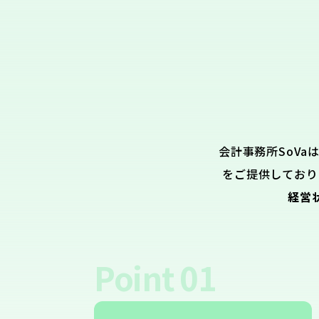
会計事務所SoVa
をご提供しており
経営
Point
01