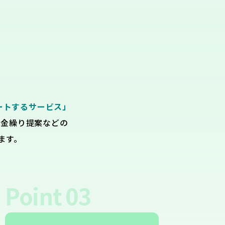
ートするサービス」
資金繰り提案などの
ます。
Point
03