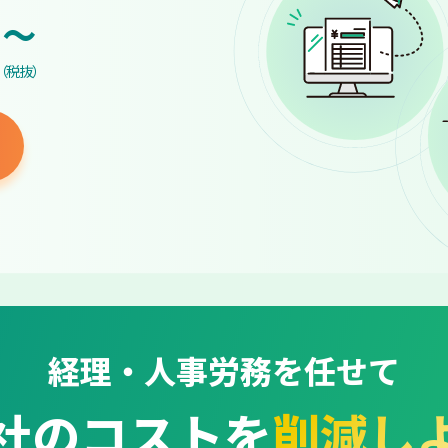
~
（税抜）
経理・人事労務を任せて
社のコストを
削減し