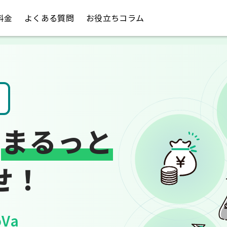
料金
よくある質問
お役立ちコラム
請求書や領収書
は
まるっと
せ！
Va