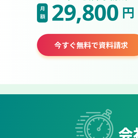
29,800
円
月額
今すぐ無料で資料請求
会