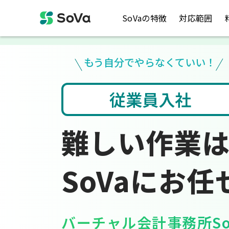
SoVaの特徴
対応範囲
もう自分でやらなくていい！
ト入力
税金のお悩み
難しい作業
SoVaにお任
バーチャル会計事務所So