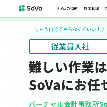
SoVaの特徴
対応範囲
もう自分でやらなくていい！
入力
税金のお悩み
難しい作業
SoVaにお任
バーチャル会計事務所So