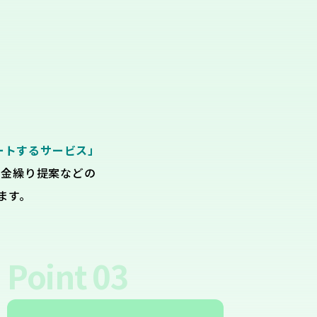
ートするサービス」
資金繰り提案などの
ます。
Point
03