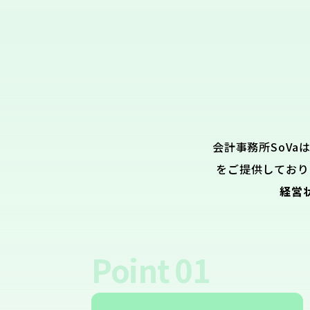
会計事務所SoVa
をご提供しており
経営
Point
01