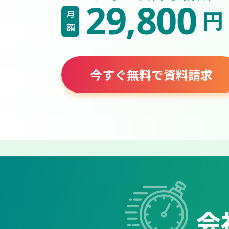
29,800
円
月額
今すぐ無料で資料請求
会