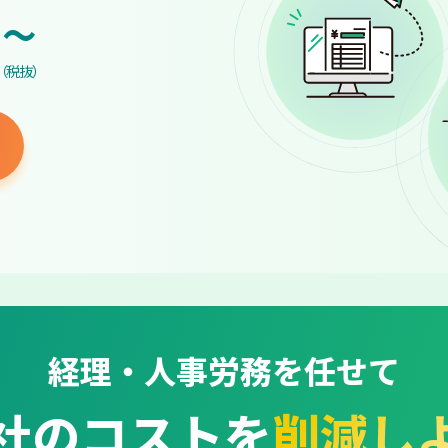
~
（税抜）
経理・人事労務を任せて
社のコストを
削減し