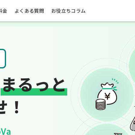
料金
よくある質問
お役立ちコラム
請求書や領収書
は
まるっと
せ！
Va