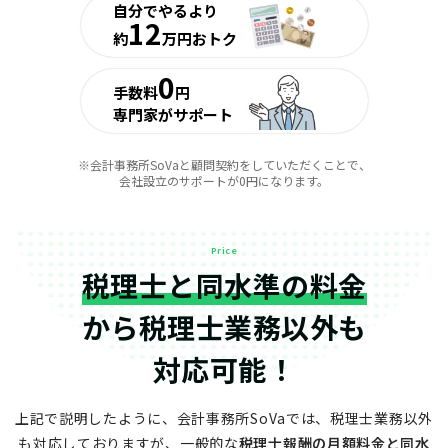
自分でやるより
12
約
万円おトク
0
手数料
円
専門家がサポート
※会計事務所SoVaと顧問契約をしていただくことで、
会社設立のサポートが0円になります。
Price
税理士と同水準の料金
から
税理士業務以外も
対応可能！
上記で説明したように、会計事務所SoVaでは、税理士業務以外
も対応しておりますが、
一般的な
税理士報酬の月額料金と同水