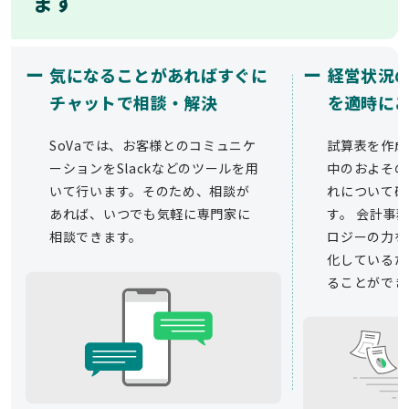
ます
ー
ー
気になることがあればすぐに
経営状況
チャットで相談・解決
を適時に
SoVaでは、お客様とのコミュニケ
試算表を作成
ーションをSlackなどのツールを用
中のおよその
いて行います。そのため、相談が
れについて確
あれば、いつでも気軽に専門家に
す。 会計事務
相談できます。
ロジーの力を
化しているた
ることができ