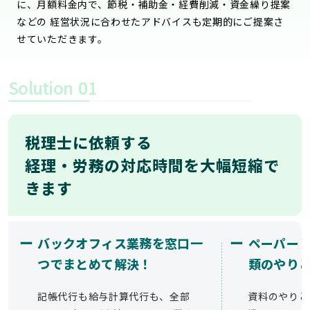
に、月額料金内で、節税・補助金・経費削減・資金繰り提案
などの 経営状況に合わせたアドバイスも定期的にご提案さ
せていただきます。
Solution
01
税理士に依頼する
経理・労務の対応時間を大幅短縮で
きます
ー
ー
バックオフィス業務を窓口一
ペーパー
つでまとめて解決！
類のやり
記帳代行も給与計算代行も、全部
資料のやりと