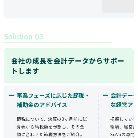
Solution
03
会社の成長を会計データからサポー
トします
ー
ー
事業フェーズに応じた節税・
会計デー
補助金のアドバイス
な経営ア
節税について、決算の3ヶ月前に試
把握している
算表から納税額を予想し、その金
環境、経営成
額に合わせた節税方法をご紹介。
SoVaの専