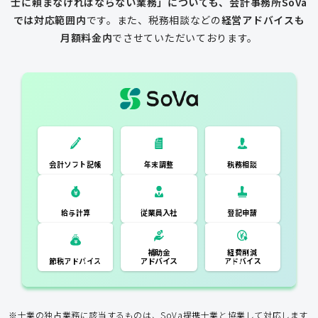
士に頼まなければならない業務」についても、会計事務所SoVa
では対応範囲内
です。
また、税務相談などの
経営アドバイスも
月額料金内
でさせていただいております。
一般的な税理士
会計ソフト記
税務相談
年末調整
会計ソフト記帳
帳
年末調整
税務相談
登記申請
従業員入社
給与計算
経費削減
補助金
アドバイス
アドバイス
節税アドバイス
※士業の独占業務に該当するものは、SoVa提携士業と協業して対応します