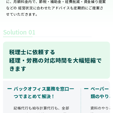
に、月額料金内で、節税・補助金・経費削減・資金繰り提案
などの 経営状況に合わせたアドバイスも定期的にご提案さ
せていただきます。
Solution
01
税理士に依頼する
経理・労務の対応時間を大幅短縮で
きます
ー
ー
バックオフィス業務を窓口一
ペーパー
つでまとめて解決！
類のやり
記帳代行も給与計算代行も、全部
資料のやりと