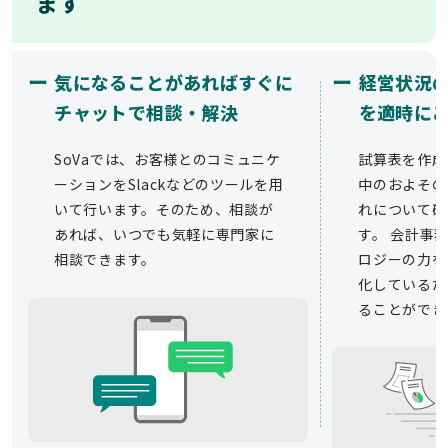
ます
ー
ー
気になることがあればすぐに
経営状況
チャットで相談・解決
を適時に
SoVaでは、お客様とのコミュニケ
試算表を作成
ーションをSlackなどのツールを用
中のおよその
いて行います。そのため、相談が
れについて確
あれば、いつでも気軽に専門家に
す。 会計事務
相談できます。
ロジーの力を
化しているた
ることができ