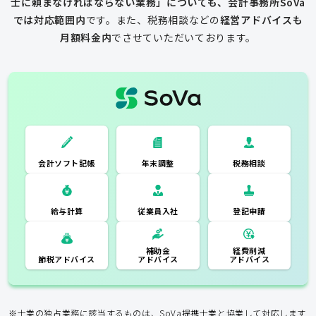
士に頼まなければならない業務」についても、会計事務所SoVa
では対応範囲内
です。
また、税務相談などの
経営アドバイスも
月額料金内
でさせていただいております。
一般的な税理士
会計ソフト記
税務相談
年末調整
会計ソフト記帳
帳
年末調整
税務相談
登記申請
従業員入社
給与計算
経費削減
補助金
アドバイス
アドバイス
節税アドバイス
※士業の独占業務に該当するものは、SoVa提携士業と協業して対応します