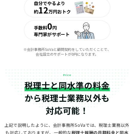
自分でやるより
12
約
万円おトク
0
手数料
円
専門家がサポート
※会計事務所SoVaと顧問契約をしていただくことで、
会社設立のサポートが0円になります。
Price
税理士と同水準の料金
から
税理士業務以外も
対応可能！
上記で説明したように、会計事務所SoVaでは、税理士業務以外
も対応しておりますが、
一般的な
税理士報酬の月額料金と同水