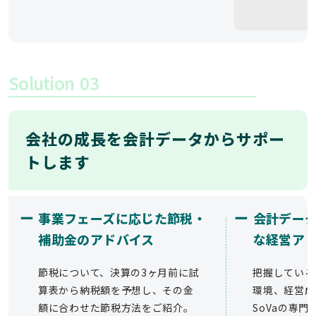
Solution
03
会社の成長を会計データからサポー
トします
ー
ー
事業フェーズに応じた節税・
会計デー
補助金のアドバイス
な経営ア
節税について、決算の3ヶ月前に試
把握している
算表から納税額を予想し、その金
環境、経営成
額に合わせた節税方法をご紹介。
SoVaの専