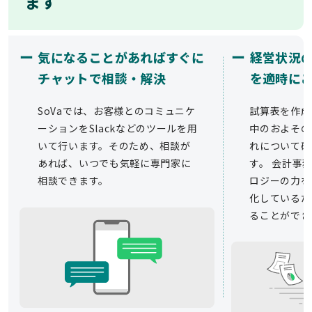
ます
ー
ー
気になることがあればすぐに
経営状況
チャットで相談・解決
を適時に
SoVaでは、お客様とのコミュニケ
試算表を作成
ーションをSlackなどのツールを用
中のおよその
いて行います。そのため、相談が
れについて確
あれば、いつでも気軽に専門家に
す。 会計事務
相談できます。
ロジーの力を
化しているた
ることができ