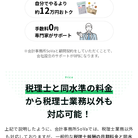
自分でやるより
12
約
万円おトク
0
手数料
円
専門家がサポート
※会計事務所SoVaと顧問契約をしていただくことで、
会社設立のサポートが0円になります。
Price
税理士と同水準の料金
から
税理士業務以外も
対応可能！
上記で説明したように、会計事務所SoVaでは、税理士業務以外
も対応しておりますが、
一般的な
税理士報酬の月額料金と同水