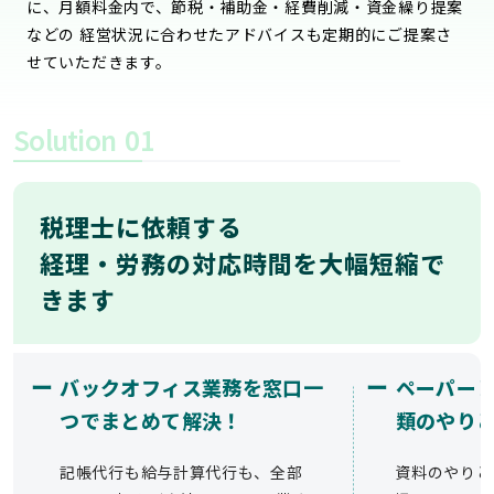
に、月額料金内で、節税・補助金・経費削減・資金繰り提案
などの 経営状況に合わせたアドバイスも定期的にご提案さ
せていただきます。
Solution
01
税理士に依頼する
経理・労務の対応時間を大幅短縮で
きます
ー
ー
バックオフィス業務を窓口一
ペーパー
つでまとめて解決！
類のやり
記帳代行も給与計算代行も、全部
資料のやりと