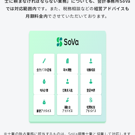
士に頼まなければならない業務」についても、会計事務所SoVa
では対応範囲内
です。
また、税務相談などの
経営アドバイスも
月額料金内
でさせていただいております。
一般的な税理士
会計ソフト記
税務相談
年末調整
会計ソフト記帳
帳
年末調整
税務相談
登記申請
従業員入社
給与計算
経費削減
補助金
アドバイス
アドバイス
節税アドバイス
※士業の独占業務に該当するものは、SoVa提携士業と協業して対応します