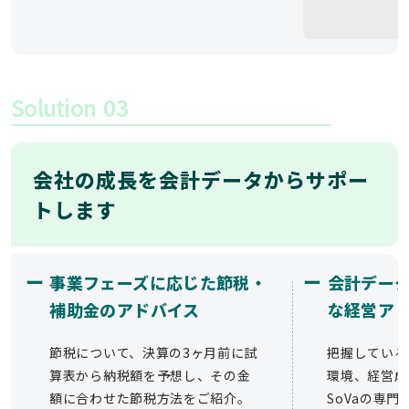
Solution
03
会社の成長を会計データからサポー
トします
ー
ー
事業フェーズに応じた節税・
会計デー
補助金のアドバイス
な経営ア
節税について、決算の3ヶ月前に試
把握している
算表から納税額を予想し、その金
環境、経営成
額に合わせた節税方法をご紹介。
SoVaの専