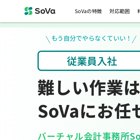
SoVaの特徴
対応範囲
もう自分でやらなくていい！
社
会計ソフト入力
難しい作業
SoVaにお任
バーチャル会計事務所So