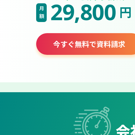
29,800
円
月額
今すぐ無料で資料請求
会