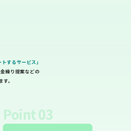
ートするサービス」
資金繰り提案などの
ます。
Point
03