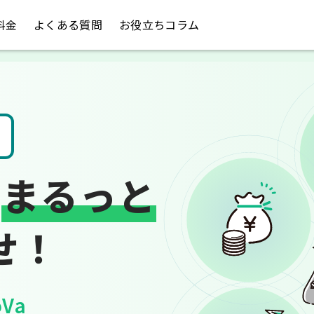
料金
よくある質問
お役立ちコラム
税金のお悩み
は
まるっと
せ！
Va