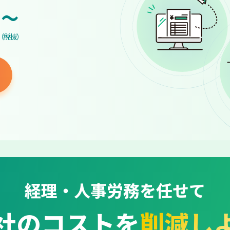
~
（税抜）
経理・人事労務を任せて
社のコストを
削減し