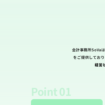
会計事務所SoVa
をご提供しており
経営
Point
01