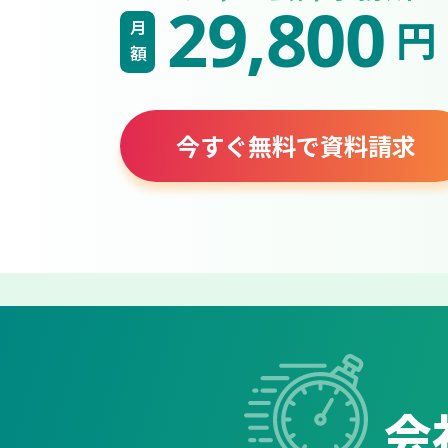
29,800
円
月額
今すぐ無料で資料請求
会