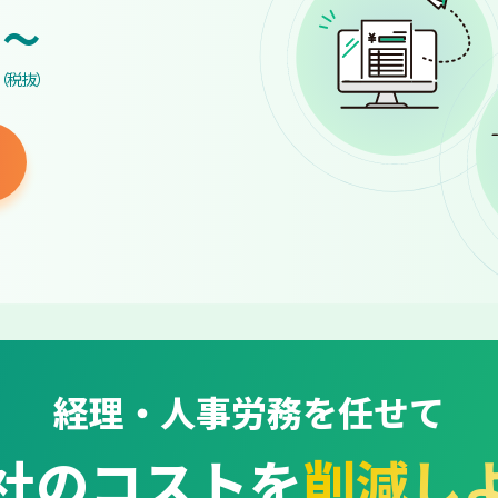
~
（税抜）
経理・人事労務を任せて
社のコストを
削減し