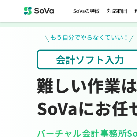
SoVaの特徴
対応範囲
もう自分でやらなくていい！
入力
税金のお悩み
難しい作業
SoVaにお任
バーチャル会計事務所So