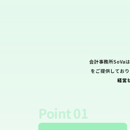
会計事務所SoVa
をご提供しており
経営
Point
01