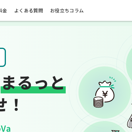
料金
よくある質問
お役立ちコラム
請求書や領収書
は
まるっと
せ！
Va