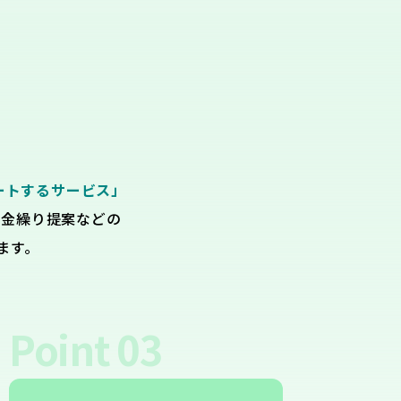
ートするサービス」
資金繰り提案などの
ます。
Point
03