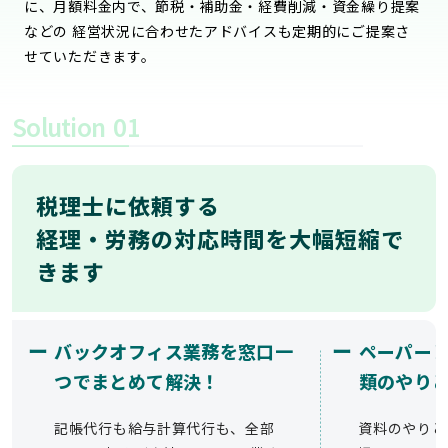
に、月額料金内で、節税・補助金・経費削減・資金繰り提案
などの 経営状況に合わせたアドバイスも定期的にご提案さ
せていただきます。
Solution
01
税理士に依頼する
経理・労務の対応時間を大幅短縮で
きます
ー
ー
バックオフィス業務を窓口一
ペーパー
つでまとめて解決！
類のやり
記帳代行も給与計算代行も、全部
資料のやりと