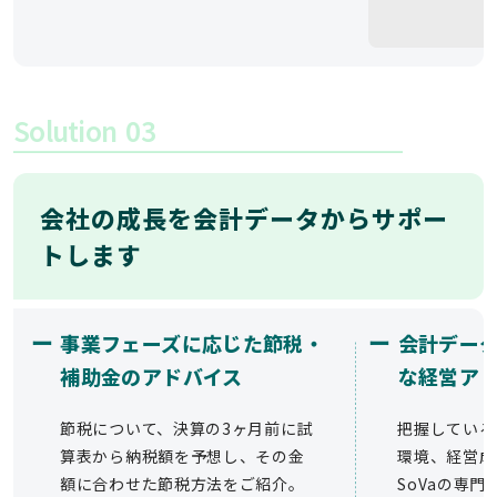
Solution
03
会社の成長を会計データからサポー
トします
ー
ー
事業フェーズに応じた節税・
会計デー
補助金のアドバイス
な経営ア
節税について、決算の3ヶ月前に試
把握している
算表から納税額を予想し、その金
環境、経営成
額に合わせた節税方法をご紹介。
SoVaの専