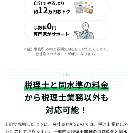
自分でやるより
12
約
万円おトク
0
手数料
円
専門家がサポート
※会計事務所SoVaと顧問契約をしていただくことで、
会社設立のサポートが0円になります。
Price
税理士と同水準の料金
から
税理士業務以外も
対応可能！
上記で説明したように、会計事務所SoVaでは、税理士業務以外
も対応しておりますが、
一般的な
税理士報酬の月額料金と同水