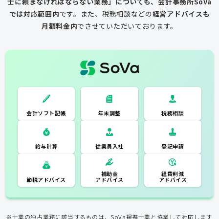
士に頼まなければならない業務」についても、会計事務所SoVa
では対応範囲内
です。
また、税務相談などの
経営アドバイスも
月額料金内
でさせていただいております。
一般的な税理士
会計ソフト記
税務相談
年末調整
会計ソフト記帳
帳
年末調整
税務相談
登記申請
従業員入社
給与計算
経費削減
補助金
アドバイス
アドバイス
節税アドバイス
※士業の独占業務に該当するものは、SoVa提携士業と協業して対応します