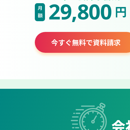
29,800
円
月額
今すぐ無料で資料請求
会