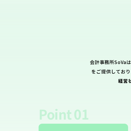
会計事務所SoVa
をご提供しており
経営
Point
01