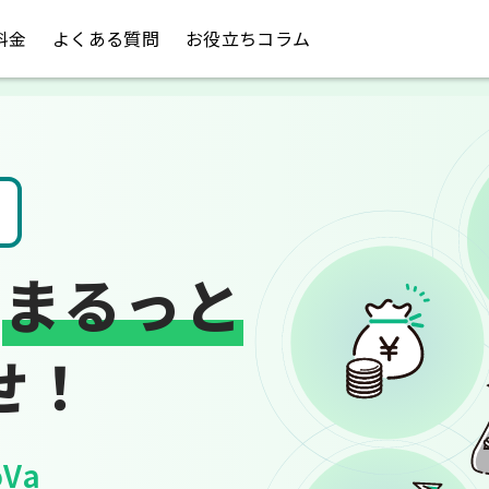
料金
よくある質問
お役立ちコラム
税金のお悩み
は
まるっと
せ！
Va