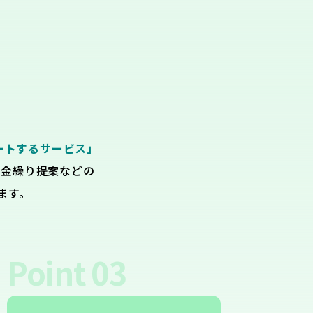
ートするサービス」
資金繰り提案などの
ます。
Point
03