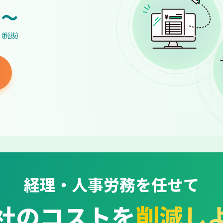
~
（税抜）
経理・人事労務を任せて
社のコストを
削減し