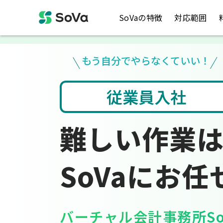
SoVaの特徴
対応範囲
もう自分でやらなくていい！
社
会計ソフト入力
難しい作業
SoVaにお任
バーチャル会計事務所So