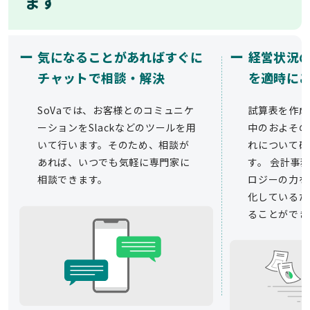
ます
ー
ー
気になることがあればすぐに
経営状況
チャットで相談・解決
を適時に
SoVaでは、お客様とのコミュニケ
試算表を作成
ーションをSlackなどのツールを用
中のおよその
いて行います。そのため、相談が
れについて確
あれば、いつでも気軽に専門家に
す。 会計事務
相談できます。
ロジーの力を
化しているた
ることができ