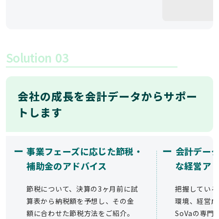
Solution
03
会社の成長を会計データからサポー
トします
ー
ー
事業フェーズに応じた節税・
会計デー
補助金のアドバイス
な経営ア
節税について、決算の3ヶ月前に試
把握している
算表から納税額を予想し、その金
環境、経営成
額に合わせた節税方法をご紹介。
SoVaの専