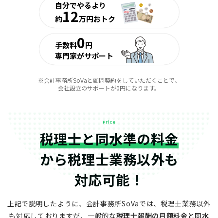
自分でやるより
12
約
万円おトク
0
手数料
円
専門家がサポート
※会計事務所SoVaと顧問契約をしていただくことで、
会社設立のサポートが0円になります。
Price
税理士と同水準の料金
から
税理士業務以外も
対応可能！
上記で説明したように、会計事務所SoVaでは、税理士業務以外
も対応しておりますが、
一般的な
税理士報酬の月額料金と同水