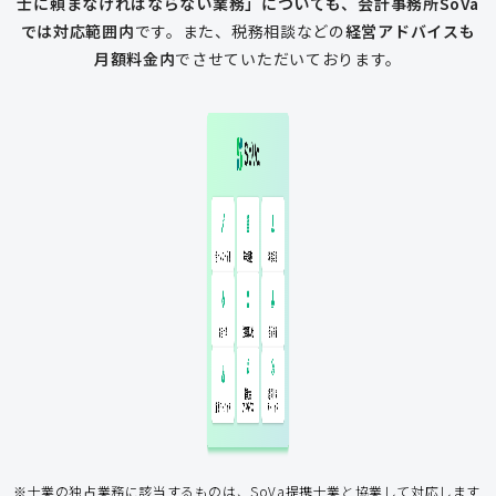
士に頼まなければならない業務」についても、会計事務所SoVa
では対応範囲内
です。
また、税務相談などの
経営アドバイスも
月額料金内
でさせていただいております。
一般的な税理士
会計ソフト記
税務相談
年末調整
会計ソフト記帳
帳
年末調整
税務相談
登記申請
従業員入社
給与計算
経費削減
補助金
アドバイス
アドバイス
節税アドバイス
※士業の独占業務に該当するものは、SoVa提携士業と協業して対応します