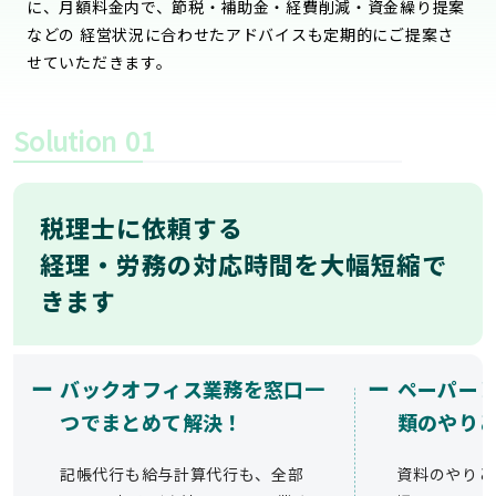
に、月額料金内で、節税・補助金・経費削減・資金繰り提案
などの 経営状況に合わせたアドバイスも定期的にご提案さ
せていただきます。
Solution
01
税理士に依頼する
経理・労務の対応時間を大幅短縮で
きます
ー
ー
バックオフィス業務を窓口一
ペーパー
つでまとめて解決！
類のやり
記帳代行も給与計算代行も、全部
資料のやりと