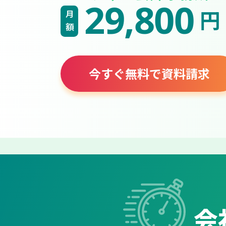
29,800
円
月額
今すぐ無料で資料請求
会