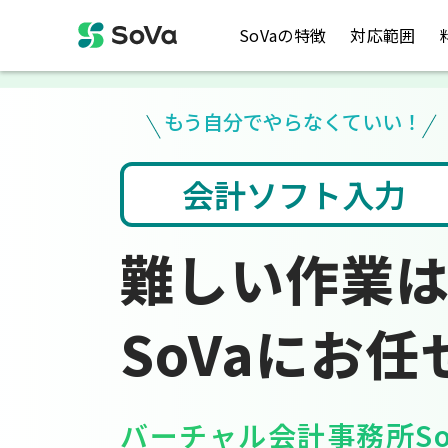
SoVaの特徴
対応範囲
もう自分でやらなくていい！
入力
税金のお悩み
難しい作業
SoVaにお任
バーチャル会計事務所So