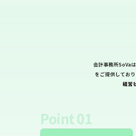
会計事務所SoVa
をご提供しており
経営
Point
01