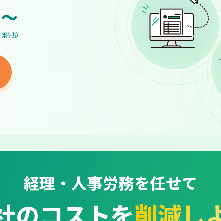
~
（税抜）
経理・人事労務を任せて
社のコストを
削減し