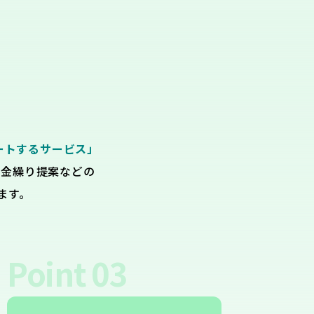
ートするサービス」
資金繰り提案などの
ます。
Point
03