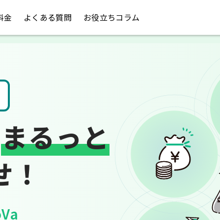
料金
よくある質問
お役立ちコラム
請求書や領収書
は
まるっと
せ！
Va