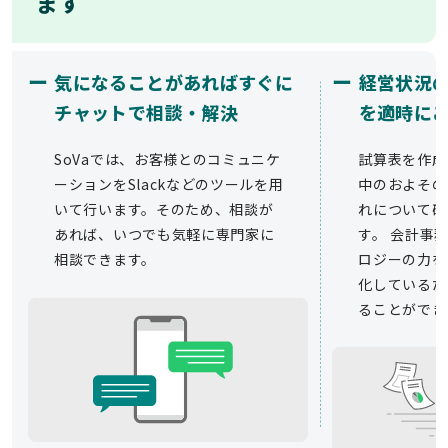
ます
ー
ー
気になることがあればすぐに
経営状況
チャットで相談・解決
を適時に
SoVaでは、お客様とのコミュニケ
試算表を作成
ーションをSlackなどのツールを用
中のおよその
いて行います。そのため、相談が
れについて確
あれば、いつでも気軽に専門家に
す。 会計事務
相談できます。
ロジーの力を
化しているた
ることができ