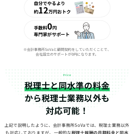
自分でやるより
12
約
万円おトク
0
手数料
円
専門家がサポート
※会計事務所SoVaと顧問契約をしていただくことで、
会社設立のサポートが0円になります。
Price
税理士と同水準の料金
から
税理士業務以外も
対応可能！
上記で説明したように、会計事務所SoVaでは、税理士業務以外
も対応しておりますが、
一般的な
税理士報酬の月額料金と同水