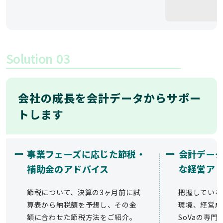
Solution
03
会社の成長を会計データからサポー
トします
ー
ー
事業フェーズに応じた節税・
会計デー
補助金のアドバイス
な経営ア
節税について、決算の3ヶ月前に試
把握している
算表から納税額を予想し、その金
環境、経営成
額に合わせた節税方法をご紹介。
SoVaの専