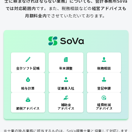
士に頼まなければならない業務」についても、会計事務所SoVa
では対応範囲内
です。
また、税務相談などの
経営アドバイスも
月額料金内
でさせていただいております。
一般的な税理士
会計ソフト記
税務相談
年末調整
会計ソフト記帳
帳
年末調整
税務相談
登記申請
従業員入社
給与計算
経費削減
補助金
アドバイス
アドバイス
節税アドバイス
※士業の独占業務に該当するものは、SoVa提携士業と協業して対応します