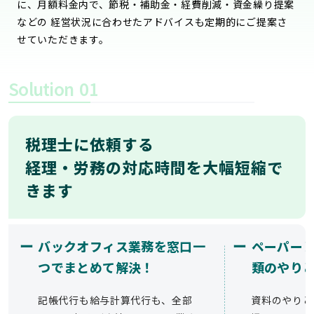
に、月額料金内で、節税・補助金・経費削減・資金繰り提案
などの 経営状況に合わせたアドバイスも定期的にご提案さ
せていただきます。
Solution
01
税理士に依頼する
経理・労務の対応時間を大幅短縮で
きます
ー
ー
バックオフィス業務を窓口一
ペーパー
つでまとめて解決！
類のやり
記帳代行も給与計算代行も、全部
資料のやりと