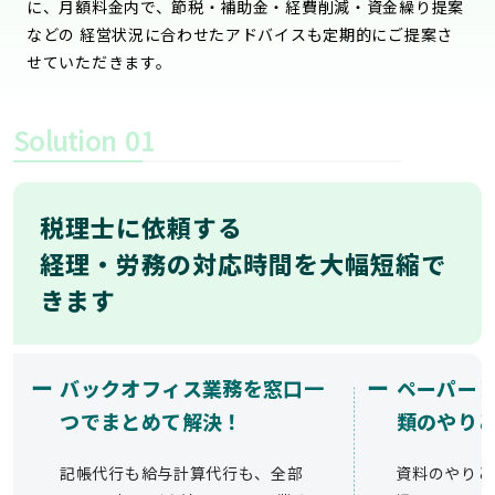
に、月額料金内で、節税・補助金・経費削減・資金繰り提案
などの 経営状況に合わせたアドバイスも定期的にご提案さ
せていただきます。
Solution
01
税理士に依頼する
経理・労務の対応時間を大幅短縮で
きます
ー
ー
バックオフィス業務を窓口一
ペーパー
つでまとめて解決！
類のやり
記帳代行も給与計算代行も、全部
資料のやりと