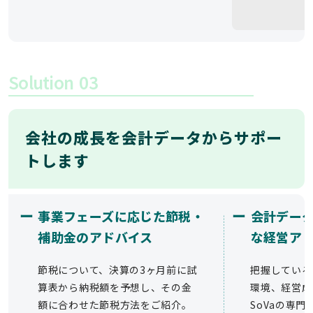
Solution
03
会社の成長を会計データからサポー
トします
ー
ー
事業フェーズに応じた節税・
会計デー
補助金のアドバイス
な経営ア
節税について、決算の3ヶ月前に試
把握している
算表から納税額を予想し、その金
環境、経営成
額に合わせた節税方法をご紹介。
SoVaの専