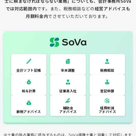
士に頼まなければならない業務」についても、会計事務所SoVa
では対応範囲内
です。
また、税務相談などの
経営アドバイスも
月額料金内
でさせていただいております。
一般的な税理士
会計ソフト記
税務相談
年末調整
会計ソフト記帳
帳
年末調整
税務相談
登記申請
従業員入社
給与計算
経費削減
補助金
アドバイス
アドバイス
節税アドバイス
※士業の独占業務に該当するものは、SoVa提携士業と協業して対応します