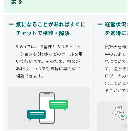
ます
ー
ー
気になることがあればすぐに
経営状況
チャットで相談・解決
を適時に
SoVaでは、お客様とのコミュニケ
試算表を作成
ーションをSlackなどのツールを用
中のおよその
いて行います。そのため、相談が
れについて確
あれば、いつでも気軽に専門家に
す。 会計事務
相談できます。
ロジーの力を
化しているた
ることができ