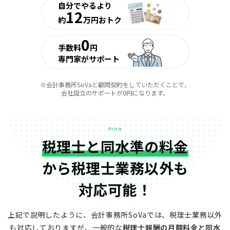
自分でやるより
12
約
万円おトク
0
手数料
円
専門家がサポート
※会計事務所SoVaと顧問契約をしていただくことで、
会社設立のサポートが0円になります。
Price
税理士と同水準の料金
から
税理士業務以外も
対応可能！
上記で説明したように、会計事務所SoVaでは、税理士業務以外
も対応しておりますが、
一般的な
税理士報酬の月額料金と同水