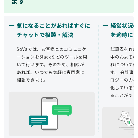
ます
ー
ー
気になることがあればすぐに
経営状況
チャットで相談・解決
を適時に
SoVaでは、お客様とのコミュニケ
試算表を作成
ーションをSlackなどのツールを用
中のおよその
いて行います。そのため、相談が
れについて確
あれば、いつでも気軽に専門家に
す。 会計事務
相談できます。
ロジーの力を
化しているた
ることができ