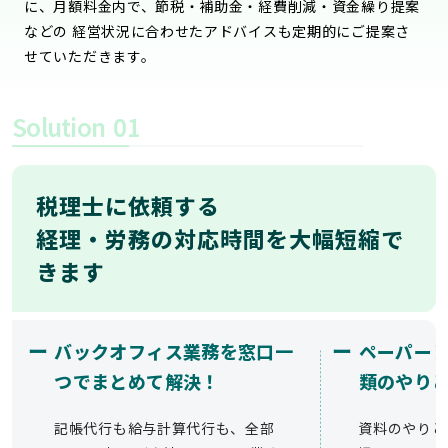
に、月額料金内で、節税・補助金・経費削減・資金繰り提案
などの 経営状況に合わせたアドバイスも定期的にご提案さ
せていただきます。
Solution
01
税理士に依頼する
経理・労務の対応時間を大幅短縮で
きます
ー
ー
バックオフィス業務を窓口一
ペーパー
つでまとめて解決！
類のやり
記帳代行も給与計算代行も、全部
資料のやりと