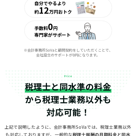
自分でやるより
12
約
万円おトク
0
手数料
円
専門家がサポート
※会計事務所SoVaと顧問契約をしていただくことで、
会社設立のサポートが0円になります。
Price
税理士と同水準の料金
から
税理士業務以外も
対応可能！
上記で説明したように、会計事務所SoVaでは、税理士業務以外
も対応しておりますが、
一般的な
税理士報酬の月額料金と同水