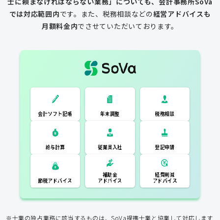
士に頼まなければならない業務」についても、会計事務所SoVa
では対応範囲内
です。
また、税務相談などの
経営アドバイスも
月額料金内
でさせていただいております。
一般的な税理士
会計ソフト記
税務相談
年末調整
会計ソフト記帳
帳
年末調整
税務相談
登記申請
従業員入社
給与計算
経費削減
補助金
アドバイス
アドバイス
節税アドバイス
※士業の独占業務に該当するものは、SoVa提携士業と協業して対応します