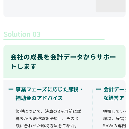
Solution
03
会社の成長を会計データからサポー
トします
ー
ー
事業フェーズに応じた節税・
会計デー
補助金のアドバイス
な経営ア
節税について、決算の3ヶ月前に試
把握している
算表から納税額を予想し、その金
環境、経営成
額に合わせた節税方法をご紹介。
SoVaの専