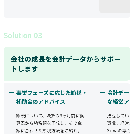
Solution
03
会社の成長を会計データからサポー
トします
ー
ー
事業フェーズに応じた節税・
会計デー
補助金のアドバイス
な経営ア
節税について、決算の3ヶ月前に試
把握している
算表から納税額を予想し、その金
環境、経営成
額に合わせた節税方法をご紹介。
SoVaの専