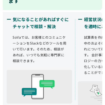
ます
ー
ー
気になることがあればすぐに
経営状況
チャットで相談・解決
を適時に
SoVaでは、お客様とのコミュニケ
試算表を作成
ーションをSlackなどのツールを用
中のおよその
いて行います。そのため、相談が
れについて確
あれば、いつでも気軽に専門家に
す。 会計事務
相談できます。
ロジーの力を
化しているた
ることができ