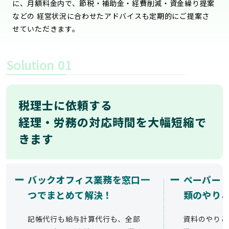
に、月額料金内で、節税・補助金・経費削減・資金繰り提案
などの 経営状況に合わせたアドバイスも定期的にご提案さ
せていただきます。
Solution
01
税理士に依頼する
経理・労務の対応時間を大幅短縮で
きます
ー
ー
バックオフィス業務を窓口一
ペーパー
つでまとめて解決！
類のやり
記帳代行も給与計算代行も、全部
資料のやりと