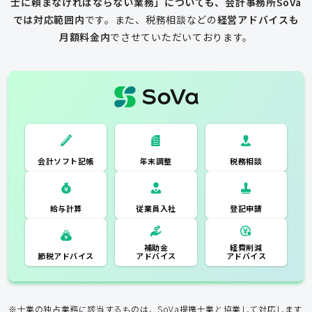
士に頼まなければならない業務」についても、会計事務所SoVa
では対応範囲内
です。
また、税務相談などの
経営アドバイスも
月額料金内
でさせていただいております。
一般的な税理士
会計ソフト記
税務相談
年末調整
会計ソフト記帳
帳
年末調整
税務相談
登記申請
従業員入社
給与計算
経費削減
補助金
アドバイス
アドバイス
節税アドバイス
※士業の独占業務に該当するものは、SoVa提携士業と協業して対応します