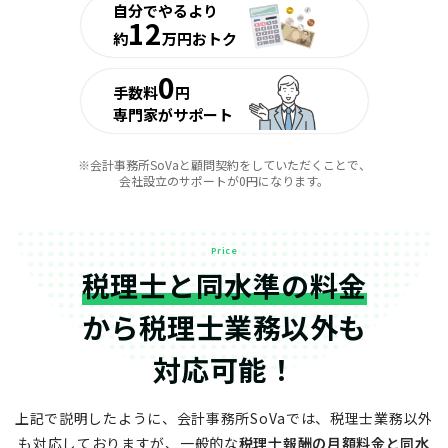
自分でやるより
12
約
万円おトク
0
手数料
円
専門家がサポート
※会計事務所SoVaと顧問契約をしていただくことで、
会社設立のサポートが0円になります。
Price
税理士と同水準の料金
から
税理士業務以外も
対応可能！
上記で説明したように、会計事務所SoVaでは、税理士業務以外
も対応しておりますが、
一般的な
税理士報酬の月額料金と同水