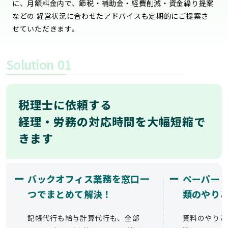
に、月額料金内で、節税・補助金・経費削減・資金繰り提案
などの 経営状況に合わせたアドバイスも定期的にご提案さ
せていただきます。
Solution
01
税理士に依頼する
経理・労務の対応時間を大幅短縮で
きます
ー
ー
バックオフィス業務を窓口一
ペーパー
つでまとめて解決！
類のやり
記帳代行も給与計算代行も、全部
資料のやりと