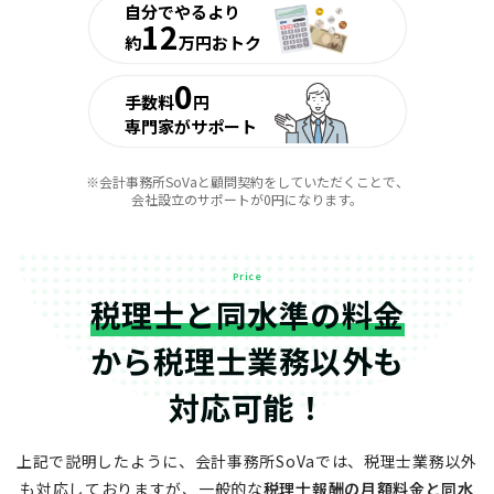
自分でやるより
12
約
万円おトク
0
手数料
円
専門家がサポート
※会計事務所SoVaと顧問契約をしていただくことで、
会社設立のサポートが0円になります。
Price
税理士と同水準の料金
から
税理士業務以外も
対応可能！
上記で説明したように、会計事務所SoVaでは、税理士業務以外
も対応しておりますが、
一般的な
税理士報酬の月額料金と同水