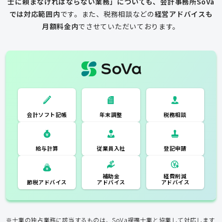
士に頼まなければならない業務」についても、会計事務所SoVa
では対応範囲内
です。
また、税務相談などの
経営アドバイスも
月額料金内
でさせていただいております。
一般的な税理士
会計ソフト記
税務相談
年末調整
会計ソフト記帳
帳
年末調整
税務相談
登記申請
従業員入社
給与計算
経費削減
補助金
アドバイス
アドバイス
節税アドバイス
※士業の独占業務に該当するものは、SoVa提携士業と協業して対応します