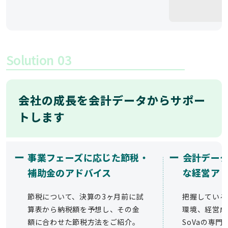
Solution
03
会社の成長を会計データからサポー
トします
ー
ー
事業フェーズに応じた節税・
会計デー
補助金のアドバイス
な経営ア
節税について、決算の3ヶ月前に試
把握している
算表から納税額を予想し、その金
環境、経営成
額に合わせた節税方法をご紹介。
SoVaの専