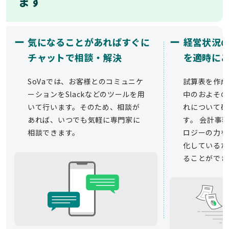
ます
ー
ー
気になることがあればすぐに
経営状況
チャットで相談・解決
を適時に
SoVaでは、お客様とのコミュニケ
試算表を作成
ーションをSlackなどのツールを用
中のおよその
いて行います。そのため、相談が
れについて確
あれば、いつでも気軽に専門家に
す。 会計事務
相談できます。
ロジーの力を
化しているた
ることができ