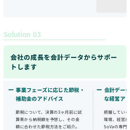
Solution
03
会社の成長を会計データからサポー
トします
ー
ー
事業フェーズに応じた節税・
会計デー
補助金のアドバイス
な経営ア
節税について、決算の3ヶ月前に試
把握している
算表から納税額を予想し、その金
環境、経営成
額に合わせた節税方法をご紹介。
SoVaの専