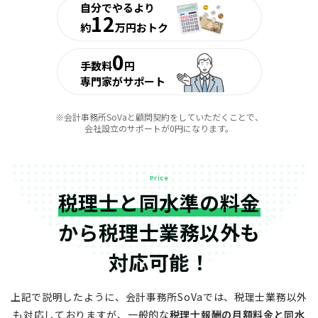
自分でやるより
12
約
万円おトク
0
手数料
円
専門家がサポート
※会計事務所SoVaと顧問契約をしていただくことで、
会社設立のサポートが0円になります。
Price
税理士と同水準の料金
から
税理士業務以外も
対応可能！
上記で説明したように、会計事務所SoVaでは、税理士業務以外
も対応しておりますが、
一般的な
税理士報酬の月額料金と同水