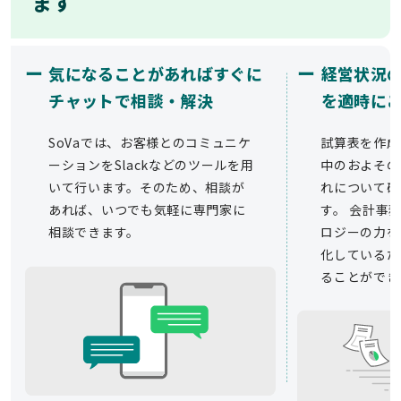
ます
ー
ー
気になることがあればすぐに
経営状況
チャットで相談・解決
を適時に
SoVaでは、お客様とのコミュニケ
試算表を作成
ーションをSlackなどのツールを用
中のおよその
いて行います。そのため、相談が
れについて確
あれば、いつでも気軽に専門家に
す。 会計事務
相談できます。
ロジーの力を
化しているた
ることができ