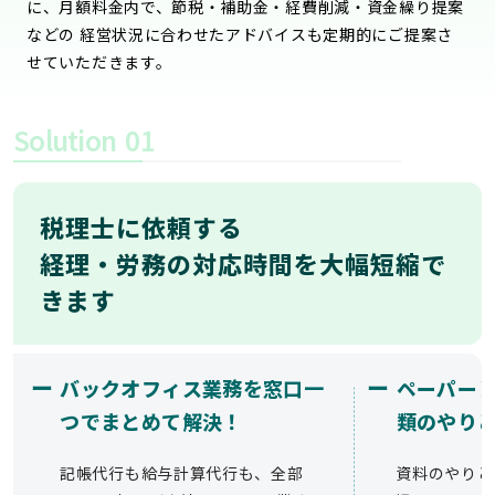
に、月額料金内で、節税・補助金・経費削減・資金繰り提案
などの 経営状況に合わせたアドバイスも定期的にご提案さ
せていただきます。
Solution
01
税理士に依頼する
経理・労務の対応時間を大幅短縮で
きます
ー
ー
バックオフィス業務を窓口一
ペーパー
つでまとめて解決！
類のやり
記帳代行も給与計算代行も、全部
資料のやりと