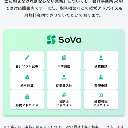
士に頼まなければならない業務」についても、会計事務所SoVa
では対応範囲内
です。
また、税務相談などの
経営アドバイスも
月額料金内
でさせていただいております。
一般的な税理士
会計ソフト記
税務相談
年末調整
会計ソフト記帳
帳
年末調整
税務相談
登記申請
従業員入社
給与計算
経費削減
補助金
アドバイス
アドバイス
節税アドバイス
※士業の独占業務に該当するものは、SoVa提携士業と協業して対応します