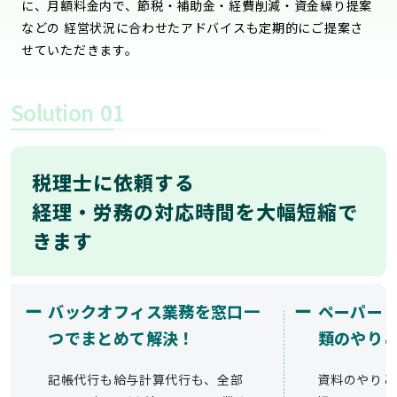
に、月額料金内で、節税・補助金・経費削減・資金繰り提案
などの 経営状況に合わせたアドバイスも定期的にご提案さ
せていただきます。
Solution
01
税理士に依頼する
経理・労務の対応時間を大幅短縮で
きます
ー
ー
バックオフィス業務を窓口一
ペーパー
つでまとめて解決！
類のやり
記帳代行も給与計算代行も、全部
資料のやりと