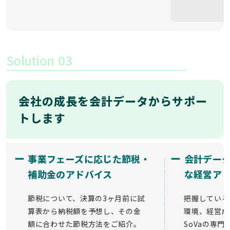
Solution
03
会社の成長を会計データからサポー
トします
ー
ー
事業フェーズに応じた節税・
会計デー
補助金のアドバイス
な経営ア
節税について、決算の3ヶ月前に試
把握している
算表から納税額を予想し、その金
環境、経営成
額に合わせた節税方法をご紹介。
SoVaの専