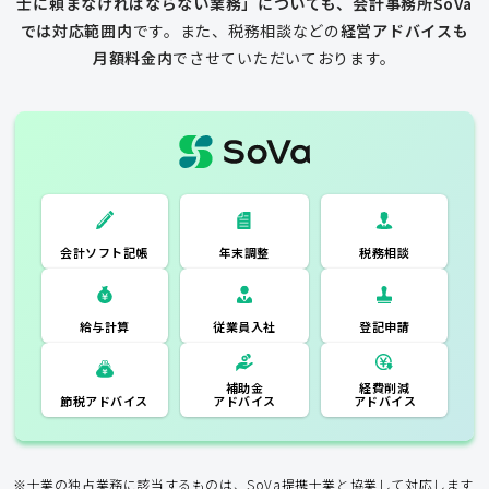
士に頼まなければならない業務」についても、会計事務所SoVa
では対応範囲内
です。
また、税務相談などの
経営アドバイスも
月額料金内
でさせていただいております。
一般的な税理士
会計ソフト記
税務相談
年末調整
会計ソフト記帳
帳
年末調整
税務相談
登記申請
従業員入社
給与計算
経費削減
補助金
アドバイス
アドバイス
節税アドバイス
※士業の独占業務に該当するものは、SoVa提携士業と協業して対応します