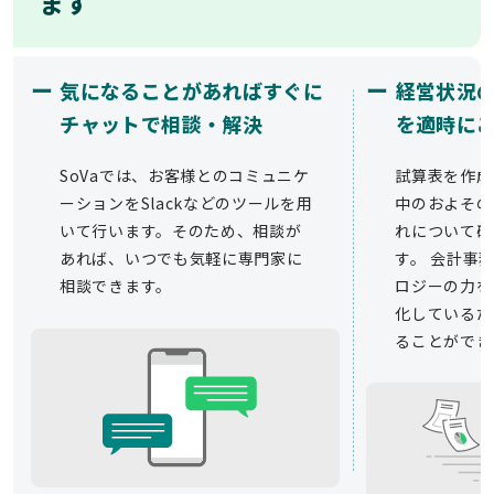
ます
ー
ー
気になることがあればすぐに
経営状況
チャットで相談・解決
を適時に
SoVaでは、お客様とのコミュニケ
試算表を作成
ーションをSlackなどのツールを用
中のおよその
いて行います。そのため、相談が
れについて確
あれば、いつでも気軽に専門家に
す。 会計事務
相談できます。
ロジーの力を
化しているた
ることができ