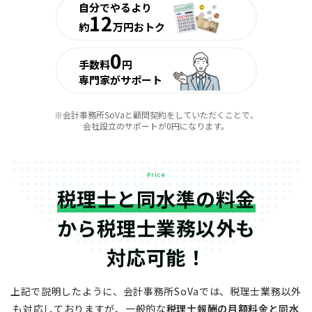
自分でやるより
12
約
万円おトク
0
手数料
円
専門家がサポート
※会計事務所SoVaと顧問契約をしていただくことで、
会社設立のサポートが0円になります。
Price
税理士と同水準の料金
から
税理士業務以外も
対応可能！
上記で説明したように、会計事務所SoVaでは、税理士業務以外
も対応しておりますが、
一般的な
税理士報酬の月額料金と同水