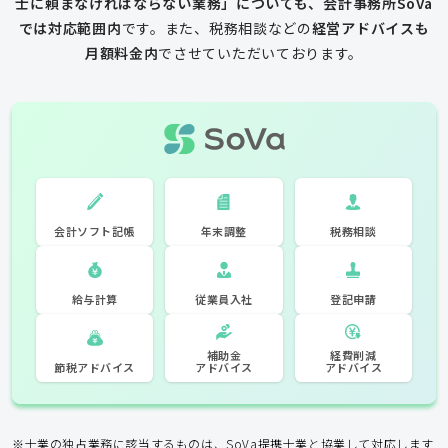
士に頼まなければならない業務」についても、会計事務所SoVa
では対応範囲内
です。
また、税務相談などの
経営アドバイスも
月額料金内
でさせていただいております。
一般的な税理士
会計ソフト記
税務相談
年末調整
会計ソフト記帳
帳
年末調整
税務相談
登記申請
従業員入社
給与計算
経費削減
補助金
アドバイス
アドバイス
節税アドバイス
※士業の独占業務に該当するものは、SoVa提携士業と協業して対応します