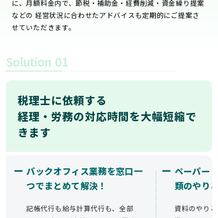
に、月額料金内で、節税・補助金・経費削減・資金繰り提案
などの 経営状況に合わせたアドバイスも定期的にご提案さ
せていただきます。
Solution
01
税理士に依頼する
経理・労務の対応時間を大幅短縮で
きます
ー
ー
バックオフィス業務を窓口一
ペーパー
つでまとめて解決！
類のやり
記帳代行も給与計算代行も、全部
資料のやりと