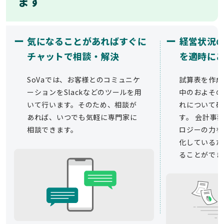
ます
ー
ー
気になることがあればすぐに
経営状況
チャットで相談・解決
を適時に
SoVaでは、お客様とのコミュニケ
試算表を作成
ーションをSlackなどのツールを用
中のおよその
いて行います。そのため、相談が
れについて確
あれば、いつでも気軽に専門家に
す。 会計事務
相談できます。
ロジーの力を
化しているた
ることができ