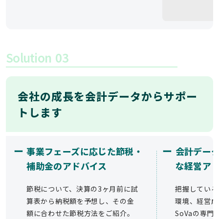
Solution
03
会社の成長を会計データからサポー
トします
ー
ー
事業フェーズに応じた節税・
会計デー
補助金のアドバイス
な経営ア
節税について、決算の3ヶ月前に試
把握している
算表から納税額を予想し、その金
環境、経営成
額に合わせた節税方法をご紹介。
SoVaの専