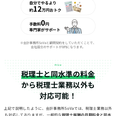
自分でやるより
12
約
万円おトク
0
手数料
円
専門家がサポート
※会計事務所SoVaと顧問契約をしていただくことで、
会社設立のサポートが0円になります。
Price
税理士と同水準の料金
から
税理士業務以外も
対応可能！
上記で説明したように、会計事務所SoVaでは、税理士業務以外
も対応しておりますが、
一般的な
税理士報酬の月額料金と同水