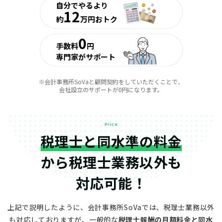
自分でやるより
12
約
万円おトク
0
手数料
円
専門家がサポート
※会計事務所SoVaと顧問契約をしていただくことで、
会社設立のサポートが0円になります。
Price
税理士と同水準の料金
から
税理士業務以外も
対応可能！
上記で説明したように、会計事務所SoVaでは、税理士業務以外
も対応しておりますが、
一般的な
税理士報酬の月額料金と同水