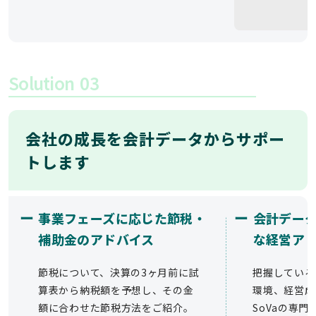
Solution
03
会社の成長を会計データからサポー
トします
ー
ー
事業フェーズに応じた節税・
会計デー
補助金のアドバイス
な経営ア
節税について、決算の3ヶ月前に試
把握している
算表から納税額を予想し、その金
環境、経営成
額に合わせた節税方法をご紹介。
SoVaの専