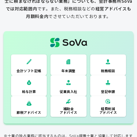
士に頼まなければならない業務」についても、会計事務所SoVa
では対応範囲内
です。
また、税務相談などの
経営アドバイスも
月額料金内
でさせていただいております。
一般的な税理士
会計ソフト記
税務相談
年末調整
会計ソフト記帳
帳
年末調整
税務相談
登記申請
従業員入社
給与計算
経費削減
補助金
アドバイス
アドバイス
節税アドバイス
※士業の独占業務に該当するものは、SoVa提携士業と協業して対応します