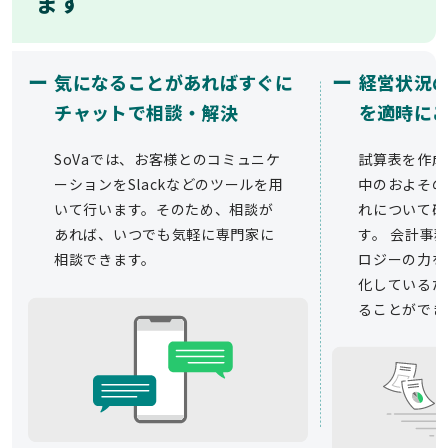
ます
ー
ー
気になることがあればすぐに
経営状況
チャットで相談・解決
を適時に
SoVaでは、お客様とのコミュニケ
試算表を作成
ーションをSlackなどのツールを用
中のおよその
いて行います。そのため、相談が
れについて確
あれば、いつでも気軽に専門家に
す。 会計事務
相談できます。
ロジーの力を
化しているた
ることができ