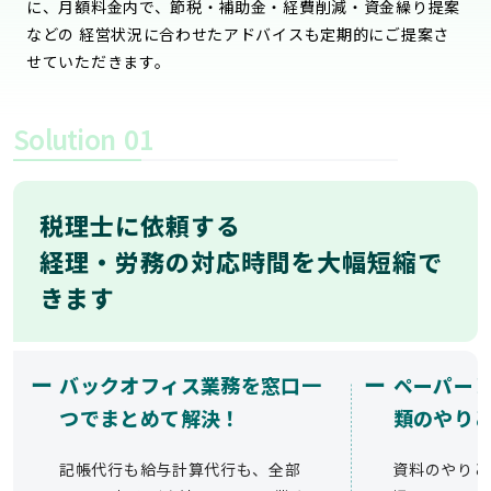
に、月額料金内で、節税・補助金・経費削減・資金繰り提案
などの 経営状況に合わせたアドバイスも定期的にご提案さ
せていただきます。
Solution
01
税理士に依頼する
経理・労務の対応時間を大幅短縮で
きます
ー
ー
バックオフィス業務を窓口一
ペーパー
つでまとめて解決！
類のやり
記帳代行も給与計算代行も、全部
資料のやりと