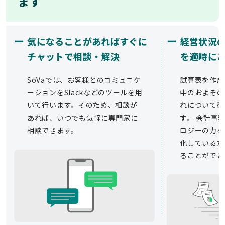
ます
ー
ー
気になることがあればすぐに
経営状況
チャットで相談・解決
を適時に
SoVaでは、お客様とのコミュニケ
試算表を作成
ーションをSlackなどのツールを用
中のおよその
いて行います。そのため、相談が
れについて確
あれば、いつでも気軽に専門家に
す。 会計事務
相談できます。
ロジーの力を
化しているた
ることができ