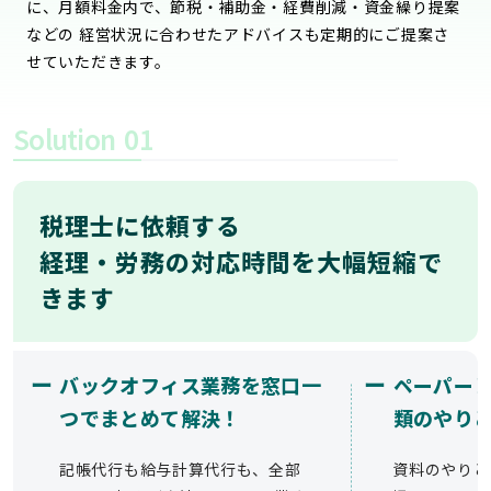
に、月額料金内で、節税・補助金・経費削減・資金繰り提案
などの 経営状況に合わせたアドバイスも定期的にご提案さ
せていただきます。
Solution
01
税理士に依頼する
経理・労務の対応時間を大幅短縮で
きます
ー
ー
バックオフィス業務を窓口一
ペーパー
つでまとめて解決！
類のやり
記帳代行も給与計算代行も、全部
資料のやりと