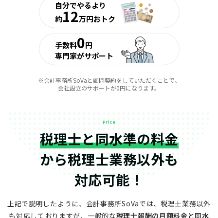
自分でやるより
12
約
万円おトク
0
手数料
円
専門家がサポート
※会計事務所SoVaと顧問契約をしていただくことで、
会社設立のサポートが0円になります。
Price
税理士と同水準の料金
から
税理士業務以外も
対応可能！
上記で説明したように、会計事務所SoVaでは、税理士業務以外
も対応しておりますが、
一般的な
税理士報酬の月額料金と同水