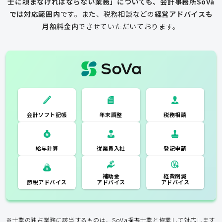
士に頼まなければならない業務」についても、会計事務所SoVa
では対応範囲内
です。
また、税務相談などの
経営アドバイスも
月額料金内
でさせていただいております。
一般的な税理士
会計ソフト記
税務相談
年末調整
会計ソフト記帳
帳
年末調整
税務相談
登記申請
従業員入社
給与計算
経費削減
補助金
アドバイス
アドバイス
節税アドバイス
※士業の独占業務に該当するものは、SoVa提携士業と協業して対応します