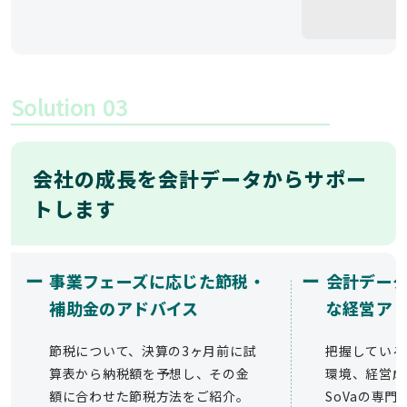
Solution
03
会社の成長を会計データからサポー
トします
ー
ー
事業フェーズに応じた節税・
会計デー
補助金のアドバイス
な経営ア
節税について、決算の3ヶ月前に試
把握している
算表から納税額を予想し、その金
環境、経営成
額に合わせた節税方法をご紹介。
SoVaの専