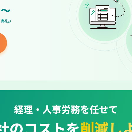
~
（税抜）
経理・人事労務を任せて
社のコストを
削減し