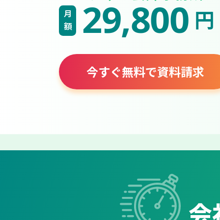
29,800
円
月額
今すぐ無料で資料請求
会