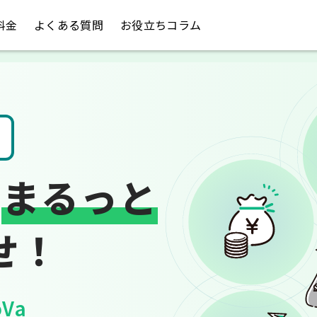
料金
よくある質問
お役立ちコラム
税金のお悩み
は
まるっと
せ！
Va