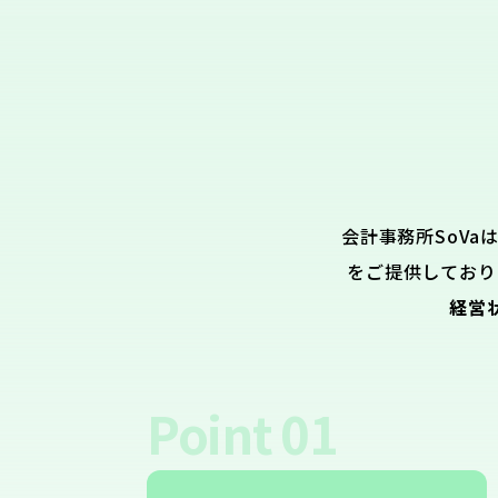
会計事務所SoVa
をご提供しており
経営
Point
01