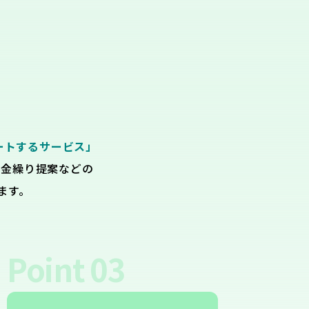
ートするサービス」
資金繰り提案などの
ます。
Point
03