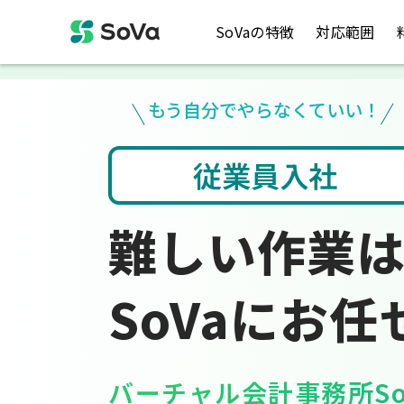
SoVaの特徴
対応範囲
もう自分でやらなくていい！
社
会計ソフト入力
難しい作業
SoVaにお任
バーチャル会計事務所So