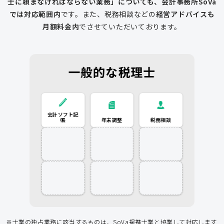
士に頼まなければならない業務」についても、会計事務所SoVa
では対応範囲内
です。
また、税務相談などの
経営アドバイスも
月額料金内
でさせていただいております。
一般的な税理士
会計ソフト記
会計ソフト記帳
年末調整
税務相談
税務相談
年末調整
帳
給与計算
従業員入社
登記申請
補助金
経費削減
節税アドバイス
アドバイス
アドバイス
※士業の独占業務に該当するものは、SoVa提携士業と協業して対応します