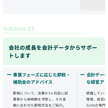
Solution
03
会社の成長を会計データからサポー
トします
ー
ー
事業フェーズに応じた節税・
会計デー
補助金のアドバイス
な経営ア
節税について、決算の3ヶ月前に試
把握している
算表から納税額を予想し、その金
環境、経営成
額に合わせた節税方法をご紹介。
SoVaの専