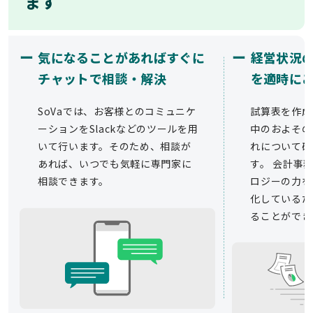
ます
ー
ー
気になることがあればすぐに
経営状況
チャットで相談・解決
を適時に
SoVaでは、お客様とのコミュニケ
試算表を作成
ーションをSlackなどのツールを用
中のおよその
いて行います。そのため、相談が
れについて確
あれば、いつでも気軽に専門家に
す。 会計事務
相談できます。
ロジーの力を
化しているた
ることができ