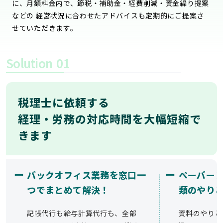
に、月額料金内で、節税・補助金・経費削減・資金繰り提案
などの 経営状況に合わせたアドバイスも定期的にご提案さ
せていただきます。
Solution
01
税理士に依頼する
経理・労務の対応時間を大幅短縮で
きます
ー
ー
バックオフィス業務を窓口一
ペーパー
つでまとめて解決！
類のやり
記帳代行も給与計算代行も、全部
資料のやりと