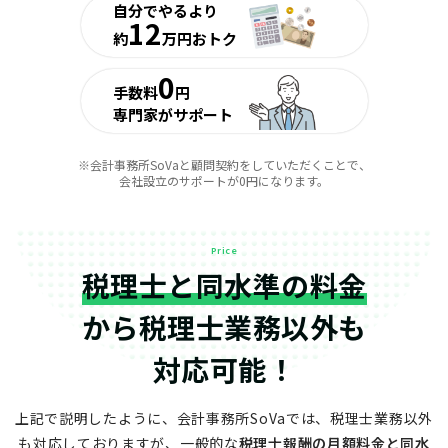
自分でやるより
12
約
万円おトク
0
手数料
円
専門家がサポート
※会計事務所SoVaと顧問契約をしていただくことで、
会社設立のサポートが0円になります。
Price
税理士と同水準の料金
から
税理士業務以外も
対応可能！
上記で説明したように、会計事務所SoVaでは、税理士業務以外
も対応しておりますが、
一般的な
税理士報酬の月額料金と同水