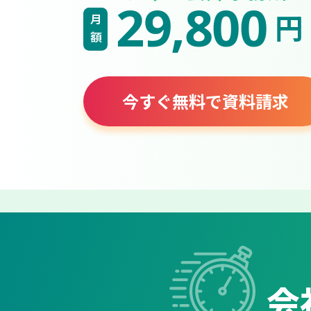
29,800
円
月額
今すぐ無料で資料請求
会