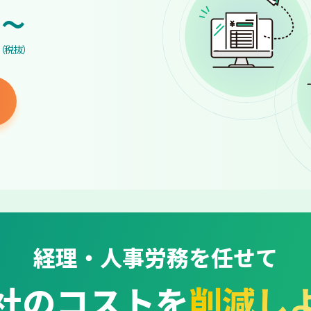
~
（税抜）
経理・人事労務を任せて
社のコストを
削減し