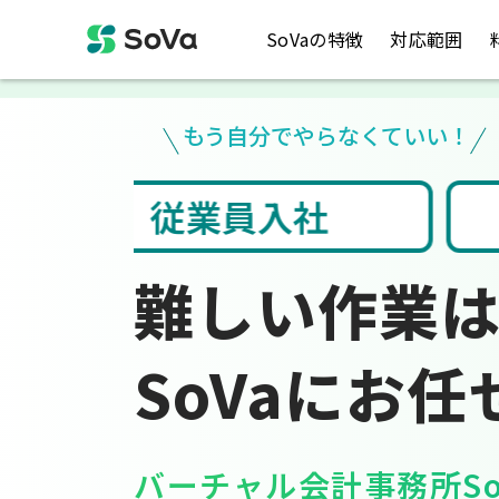
SoVaの特徴
対応範囲
もう自分でやらなくていい！
ト入力
税金のお悩み
難しい作業
SoVaにお任
バーチャル会計事務所So