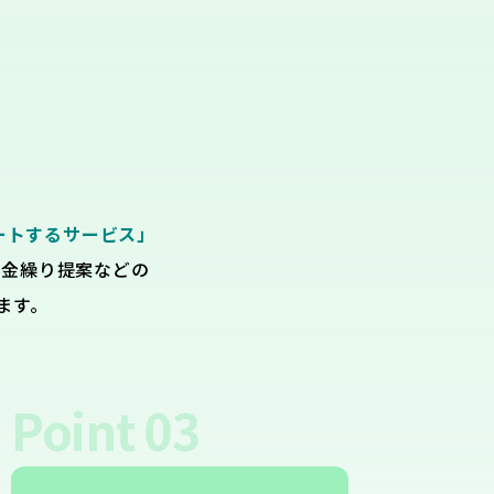
ートするサービス」
資金繰り提案などの
ます。
Point
03