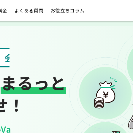
料金
よくある質問
お役立ちコラム
請求書や領収書
は
まるっと
せ！
Va