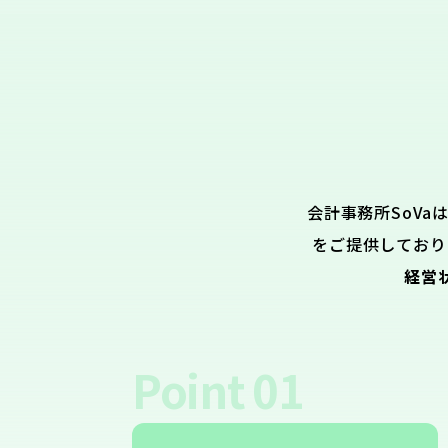
会計事務所SoVa
をご提供しており
経営
Point
01