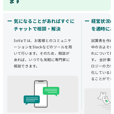
ます
ー
ー
気になることがあればすぐに
経営状況
チャットで相談・解決
を適時に
SoVaでは、お客様とのコミュニケ
試算表を作成
ーションをSlackなどのツールを用
中のおよその
いて行います。そのため、相談が
れについて確
あれば、いつでも気軽に専門家に
す。 会計事務
相談できます。
ロジーの力を
化しているた
ることができ