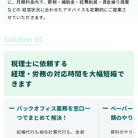
に、月額料金内で、節税・補助金・経費削減・資金繰り提案
などの 経営状況に合わせたアドバイスも定期的にご提案さ
せていただきます。
Solution
01
税理士に依頼する
経理・労務の対応時間を大幅短縮で
きます
ー
ー
バックオフィス業務を窓口一
ペーパー
つでまとめて解決！
類のやり
記帳代行も給与計算代行も、全部
資料のやりと