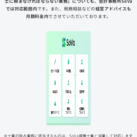
士に頼まなければならない業務」についても、会計事務所SoVa
では対応範囲内
です。
また、税務相談などの
経営アドバイスも
月額料金内
でさせていただいております。
一般的な税理士
会計ソフト記
税務相談
年末調整
会計ソフト記帳
帳
年末調整
税務相談
登記申請
従業員入社
給与計算
経費削減
補助金
アドバイス
アドバイス
節税アドバイス
※士業の独占業務に該当するものは、SoVa提携士業と協業して対応します