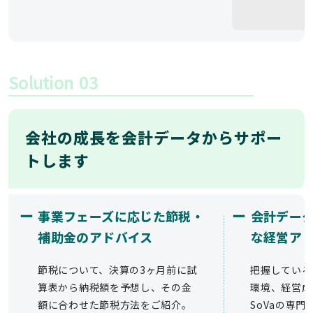
Solution
03
会社の成長を会計データからサポー
トします
ー
ー
事業フェーズに応じた節税・
会計デー
補助金のアドバイス
な経営ア
節税について、決算の3ヶ月前に試
把握している
算表から納税額を予想し、その金
環境、経営成
額に合わせた節税方法をご紹介。
SoVaの専