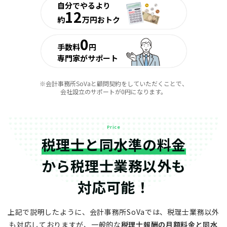
自分でやるより
12
約
万円おトク
0
手数料
円
専門家がサポート
※会計事務所SoVaと顧問契約をしていただくことで、
会社設立のサポートが0円になります。
Price
税理士と同水準の料金
から
税理士業務以外も
対応可能！
上記で説明したように、会計事務所SoVaでは、税理士業務以外
も対応しておりますが、
一般的な
税理士報酬の月額料金と同水