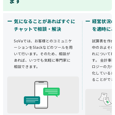
ます
ー
ー
気になることがあればすぐに
経営状況
チャットで相談・解決
を適時に
SoVaでは、お客様とのコミュニケ
試算表を作成
ーションをSlackなどのツールを用
中のおよその
いて行います。そのため、相談が
れについて確
あれば、いつでも気軽に専門家に
す。 会計事務
相談できます。
ロジーの力を
化しているた
ることができ