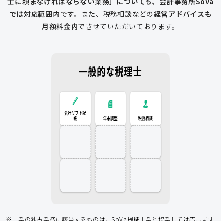
士に頼まなければならない業務」についても、会計事務所SoVa
では対応範囲内
です。
また、税務相談などの
経営アドバイスも
月額料金内
でさせていただいております。
一般的な税理士
会計ソフト記
税務相談
年末調整
会計ソフト記帳
帳
年末調整
税務相談
登記申請
従業員入社
給与計算
経費削減
補助金
アドバイス
アドバイス
節税アドバイス
※士業の独占業務に該当するものは、SoVa提携士業と協業して対応します