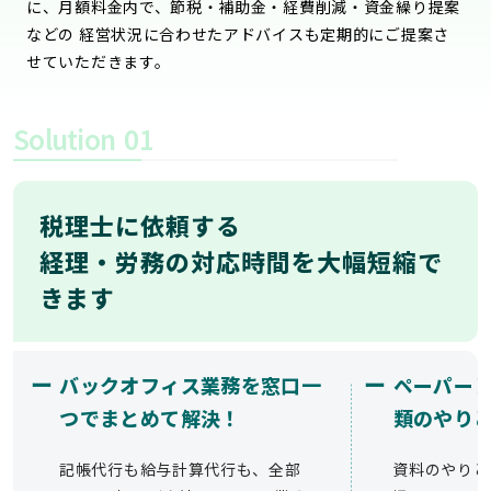
に、月額料金内で、節税・補助金・経費削減・資金繰り提案
などの 経営状況に合わせたアドバイスも定期的にご提案さ
せていただきます。
Solution
01
税理士に依頼する
経理・労務の対応時間を大幅短縮で
きます
ー
ー
バックオフィス業務を窓口一
ペーパー
つでまとめて解決！
類のやり
記帳代行も給与計算代行も、全部
資料のやりと