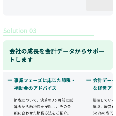
Solution
03
会社の成長を会計データからサポー
トします
ー
ー
事業フェーズに応じた節税・
会計デー
補助金のアドバイス
な経営ア
節税について、決算の3ヶ月前に試
把握している
算表から納税額を予想し、その金
環境、経営成
額に合わせた節税方法をご紹介。
SoVaの専