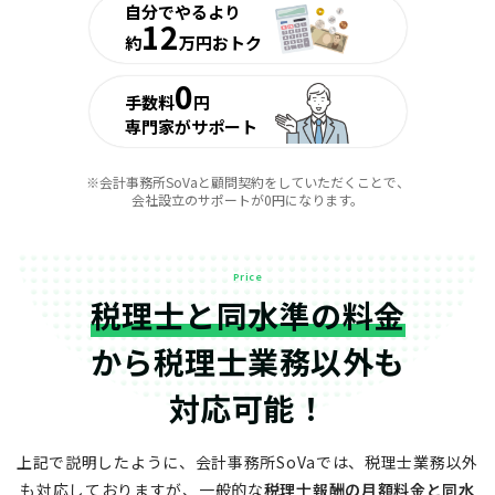
自分でやるより
12
約
万円おトク
0
手数料
円
専門家がサポート
※会計事務所SoVaと顧問契約をしていただくことで、
会社設立のサポートが0円になります。
Price
税理士と同水準の料金
から
税理士業務以外も
対応可能！
上記で説明したように、会計事務所SoVaでは、税理士業務以外
も対応しておりますが、
一般的な
税理士報酬の月額料金と同水