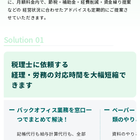
に、月額料金内で、節税・補助金・経費削減・資金繰り提案
などの 経営状況に合わせたアドバイスも定期的にご提案さ
せていただきます。
Solution
01
税理士に依頼する
経理・労務の対応時間を大幅短縮で
きます
ー
ー
バックオフィス業務を窓口一
ペーパー
つでまとめて解決！
類のやり
記帳代行も給与計算代行も、全部
資料のやりと