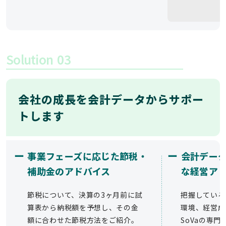
Solution
03
会社の成長を会計データからサポー
トします
ー
ー
事業フェーズに応じた節税・
会計デー
補助金のアドバイス
な経営ア
節税について、決算の3ヶ月前に試
把握している
算表から納税額を予想し、その金
環境、経営成
額に合わせた節税方法をご紹介。
SoVaの専