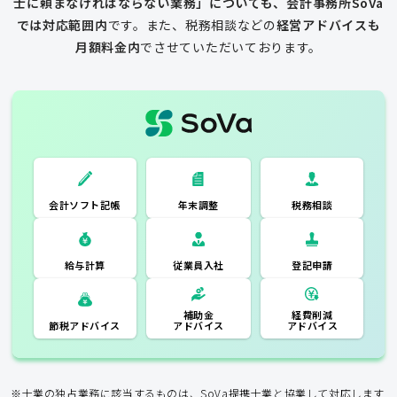
士に頼まなければならない業務」についても、会計事務所SoVa
では対応範囲内
です。
また、税務相談などの
経営アドバイスも
月額料金内
でさせていただいております。
一般的な税理士
会計ソフト記
税務相談
年末調整
会計ソフト記帳
帳
年末調整
税務相談
登記申請
従業員入社
給与計算
経費削減
補助金
アドバイス
アドバイス
節税アドバイス
※士業の独占業務に該当するものは、SoVa提携士業と協業して対応します