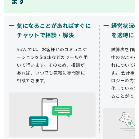
ます
ー
ー
気になることがあればすぐに
経営状況
チャットで相談・解決
を適時に
SoVaでは、お客様とのコミュニケ
試算表を作成
ーションをSlackなどのツールを用
中のおよその
いて行います。そのため、相談が
れについて確
あれば、いつでも気軽に専門家に
す。 会計事務
相談できます。
ロジーの力を
化しているた
ることができ