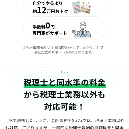
自分でやるより
12
約
万円おトク
0
手数料
円
専門家がサポート
※会計事務所SoVaと顧問契約をしていただくことで、
会社設立のサポートが0円になります。
Price
税理士と同水準の料金
から
税理士業務以外も
対応可能！
上記で説明したように、会計事務所SoVaでは、税理士業務以外
も対応しておりますが、
一般的な
税理士報酬の月額料金と同水