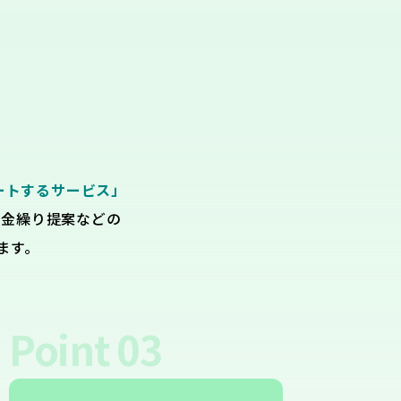
ートするサービス」
資金繰り提案などの
ます。
Point
03