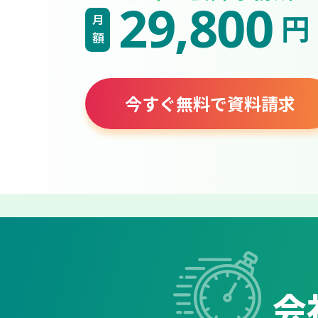
29,800
円
月額
今すぐ無料で資料請求
会