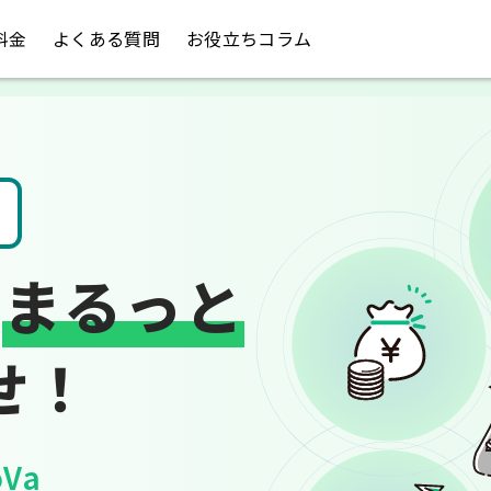
料金
よくある質問
お役立ちコラム
請求書や領収書
は
まるっと
せ！
Va