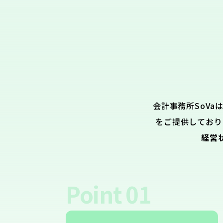
会計事務所SoVa
をご提供しており
経営
Point
01