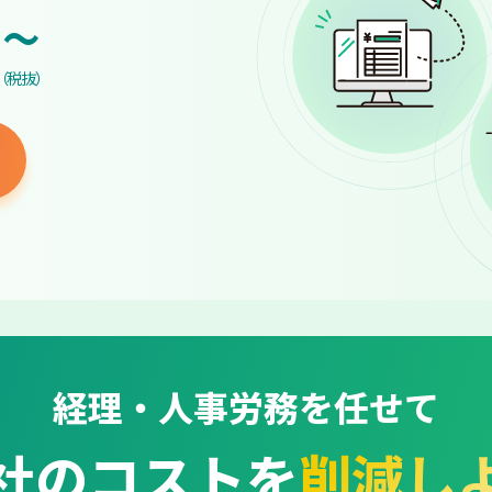
~
（税抜）
経理・人事労務を任せて
社のコストを
削減し