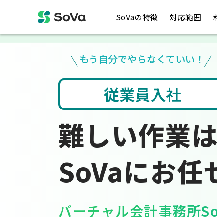
SoVaの特徴
対応範囲
もう自分でやらなくていい！
入力
税金のお悩み
難しい作業
SoVaにお任
バーチャル会計事務所So