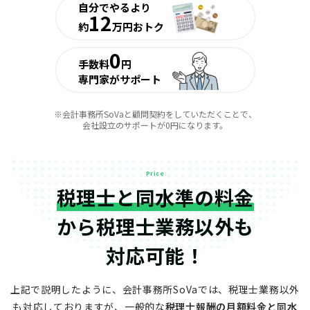
自分でやるより
12
約
万円おトク
0
手数料
円
専門家がサポート
※会計事務所SoVaと顧問契約をしていただくことで、
会社設立のサポートが0円になります。
Price
税理士と同水準の料金
から
税理士業務以外も
対応可能！
上記で説明したように、会計事務所SoVaでは、税理士業務以外
も対応しておりますが、
一般的な
税理士報酬の月額料金と同水