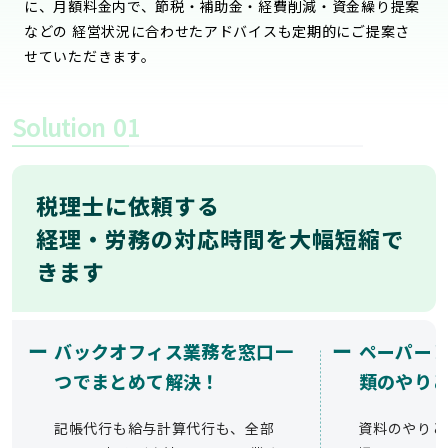
に、月額料金内で、節税・補助金・経費削減・資金繰り提案
などの 経営状況に合わせたアドバイスも定期的にご提案さ
せていただきます。
Solution
01
税理士に依頼する
経理・労務の対応時間を大幅短縮で
きます
ー
ー
バックオフィス業務を窓口一
ペーパー
つでまとめて解決！
類のやり
記帳代行も給与計算代行も、全部
資料のやりと