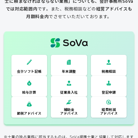
士に頼まなければならない業務」についても、会計事務所SoVa
では対応範囲内
です。
また、税務相談などの
経営アドバイスも
月額料金内
でさせていただいております。
一般的な税理士
会計ソフト記
税務相談
年末調整
会計ソフト記帳
帳
年末調整
税務相談
登記申請
従業員入社
給与計算
経費削減
補助金
アドバイス
アドバイス
節税アドバイス
※士業の独占業務に該当するものは、SoVa提携士業と協業して対応します