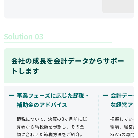
Solution
03
会社の成長を会計データからサポー
トします
ー
ー
事業フェーズに応じた節税・
会計デー
補助金のアドバイス
な経営ア
節税について、決算の3ヶ月前に試
把握している
算表から納税額を予想し、その金
環境、経営成
額に合わせた節税方法をご紹介。
SoVaの専