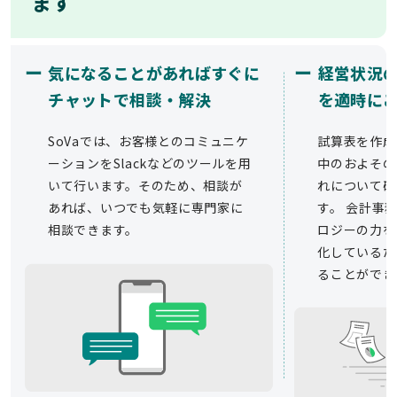
ます
ー
ー
気になることがあればすぐに
経営状況
チャットで相談・解決
を適時に
SoVaでは、お客様とのコミュニケ
試算表を作成
ーションをSlackなどのツールを用
中のおよその
いて行います。そのため、相談が
れについて確
あれば、いつでも気軽に専門家に
す。 会計事務
相談できます。
ロジーの力を
化しているた
ることができ