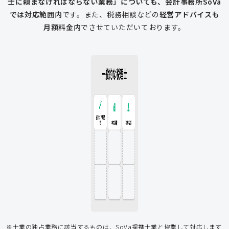
士に頼まなければならない業務」についても、会計事務所SoVa
では対応範囲内
です。
また、税務相談などの
経営アドバイスも
月額料金内
でさせていただいております。
一般的な税理士
会計ソフト記
税務相談
年末調整
会計ソフト記帳
帳
年末調整
税務相談
登記申請
従業員入社
給与計算
経費削減
補助金
アドバイス
アドバイス
節税アドバイス
※士業の独占業務に該当するものは、SoVa提携士業と協業して対応します