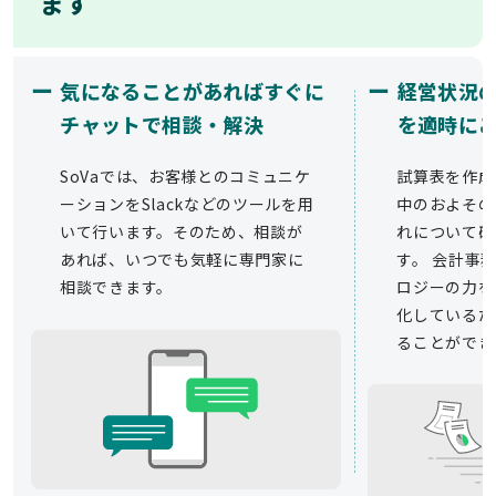
ます
ー
ー
気になることがあればすぐに
経営状況
チャットで相談・解決
を適時に
SoVaでは、お客様とのコミュニケ
試算表を作成
ーションをSlackなどのツールを用
中のおよその
いて行います。そのため、相談が
れについて確
あれば、いつでも気軽に専門家に
す。 会計事務
相談できます。
ロジーの力を
化しているた
ることができ