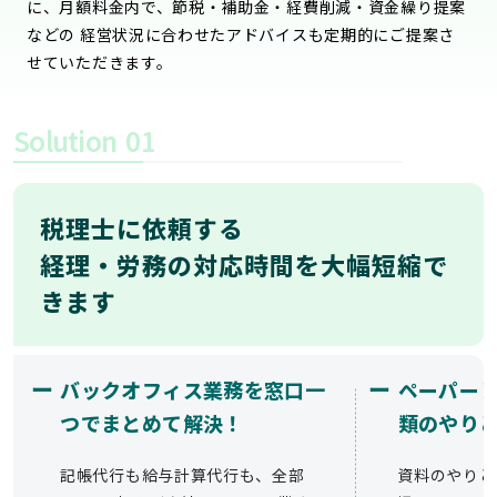
に、月額料金内で、節税・補助金・経費削減・資金繰り提案
などの 経営状況に合わせたアドバイスも定期的にご提案さ
せていただきます。
Solution
01
税理士に依頼する
経理・労務の対応時間を大幅短縮で
きます
ー
ー
バックオフィス業務を窓口一
ペーパー
つでまとめて解決！
類のやり
記帳代行も給与計算代行も、全部
資料のやりと