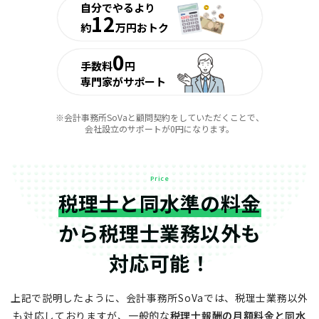
自分でやるより
12
約
万円おトク
0
手数料
円
専門家がサポート
※会計事務所SoVaと顧問契約をしていただくことで、
会社設立のサポートが0円になります。
Price
税理士と同水準の料金
から
税理士業務以外も
対応可能！
上記で説明したように、会計事務所SoVaでは、税理士業務以外
も対応しておりますが、
一般的な
税理士報酬の月額料金と同水