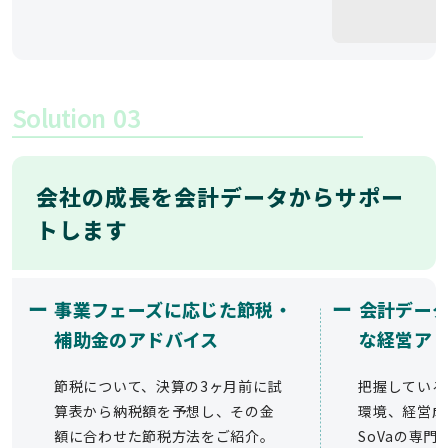
Solution
03
会社の成長を会計データからサポー
トします
ー
ー
事業フェーズに応じた節税・
会計デー
補助金のアドバイス
な経営ア
節税について、決算の3ヶ月前に試
把握している
算表から納税額を予想し、その金
環境、経営成
額に合わせた節税方法をご紹介。
SoVaの専