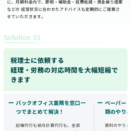
に、月額料金内で、節税・補助金・経費削減・資金繰り提案
などの 経営状況に合わせたアドバイスも定期的にご提案さ
せていただきます。
Solution
01
税理士に依頼する
経理・労務の対応時間を大幅短縮で
きます
ー
ー
バックオフィス業務を窓口一
ペーパー
つでまとめて解決！
類のやり
記帳代行も給与計算代行も、全部
資料のやりと