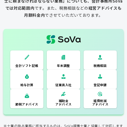
士に頼まなければならない業務」についても、会計事務所SoVa
では対応範囲内
です。
また、税務相談などの
経営アドバイスも
月額料金内
でさせていただいております。
一般的な税理士
会計ソフト記
税務相談
年末調整
会計ソフト記帳
帳
年末調整
税務相談
登記申請
従業員入社
給与計算
経費削減
補助金
アドバイス
アドバイス
節税アドバイス
※士業の独占業務に該当するものは、SoVa提携士業と協業して対応します