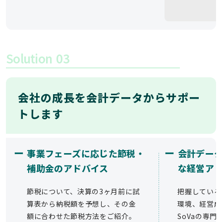
Solution
03
会社の成長を会計データからサポー
トします
ー
ー
事業フェーズに応じた節税・
会計デー
補助金のアドバイス
な経営ア
節税について、決算の3ヶ月前に試
把握している
算表から納税額を予想し、その金
環境、経営成
額に合わせた節税方法をご紹介。
SoVaの専