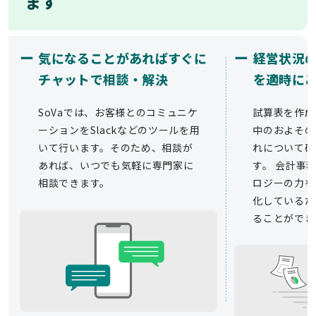
ます
ー
ー
気になることがあればすぐに
経営状況
チャットで相談・解決
を適時に
SoVaでは、お客様とのコミュニケ
試算表を作成
ーションをSlackなどのツールを用
中のおよその
いて行います。そのため、相談が
れについて確
あれば、いつでも気軽に専門家に
す。 会計事務
相談できます。
ロジーの力を
化しているた
ることができ