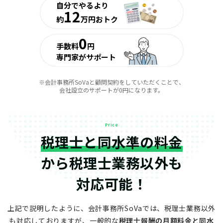
自分でやるより
12
約
万円おトク
0
手数料
円
専門家がサポート
※会計事務所SoVaと顧問契約をしていただくことで、
会社設立のサポートが0円になります。
Price
税理士と同水準の料金
から
税理士業務以外も
対応可能！
上記で説明したように、会計事務所SoVaでは、税理士業務以外
も対応しておりますが、
一般的な
税理士報酬の月額料金と同水