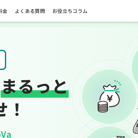
料金
よくある質問
お役立ちコラム
請求書や領収書
は
まるっと
せ！
Va