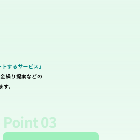
ートするサービス」
資金繰り提案などの
ます。
Point
03