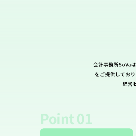
会計事務所SoVa
をご提供しており
経営
Point
01