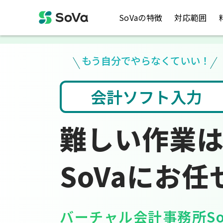
SoVaの特徴
対応範囲
もう自分でやらなくていい！
入力
税金のお悩み
難しい作業
SoVaにお任
バーチャル会計事務所So