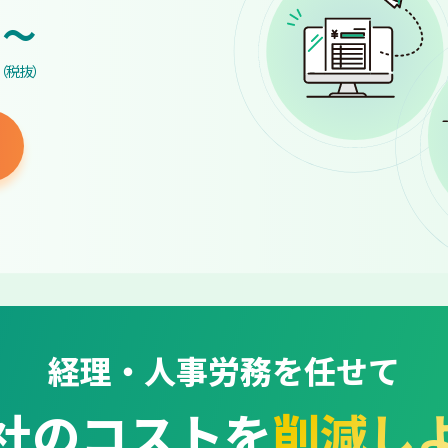
~
（税抜）
経理・人事労務を任せて
社のコストを
削減し