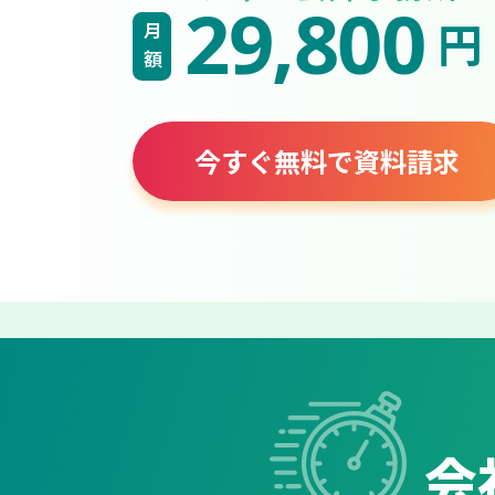
29,800
円
月額
今すぐ無料で資料請求
会